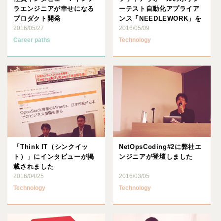
ラエンジニアが幸せになる
ーテスト自動化アプライア
プロダクト開発
ンス「NEEDLEWORK」を
2016/05/27
販売開始しました
2016/05/09
Career paths
Technology
「Think IT（シンクイッ
NetOpsCoding#2に弊社エ
ト）」にインタビューが掲
ンジニアが登壇しました
載されました
2016/04/25
2016/03/05
Technology
Technology