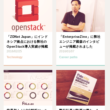
「ZDNet Japan」にインド
「EnterpriseZine」に弊社
ネシア拠点における弊社の
エンジニア國森のインタビ
OpenStack導入実績が掲載
ューが掲載されました
されました
2016/02/25
2016/01/07
Technology
Career paths