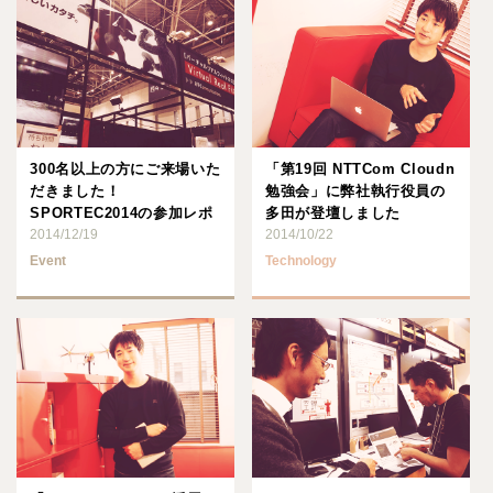
300名以上の方にご来場いた
「第19回 NTTCom Cloudn
だきました！
勉強会」に弊社執行役員の
SPORTEC2014の参加レポ
多田が登壇しました
ート
2014/12/19
2014/10/22
Event
Technology