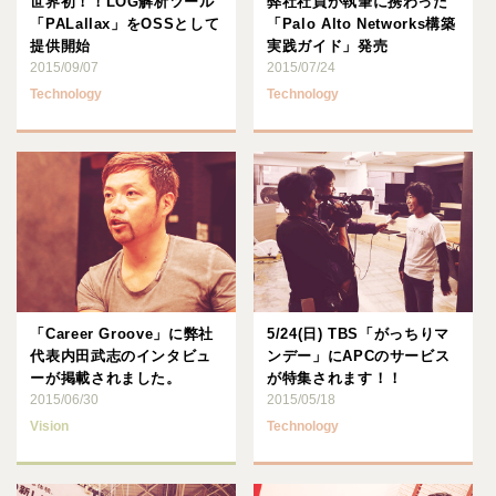
世界初！！LOG解析ツール
弊社社員が執筆に携わった
「PALallax」をOSSとして
「Palo Alto Networks構築
提供開始
実践ガイド」発売
2015/09/07
2015/07/24
Technology
Technology
「Career Groove」に弊社
5/24(日) TBS「がっちりマ
代表内田武志のインタビュ
ンデー」にAPCのサービス
ーが掲載されました。
が特集されます！！
2015/06/30
2015/05/18
Vision
Technology