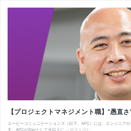
【プロジェクトマネジメント職】”愚直さ
エーピーコミュニケーションズ（以下、APC）には、エンジニア
【プ
す。APCがSIerとして今以上に …
続きを読む