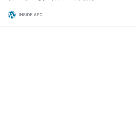
ロ
ジ
INSIDE APC
ェ
ク
ト
マ
ネ
ジ
メ
ン
ト
職】”愚
直
さ”と”頼
る
力”を
武
器
に、
真
の