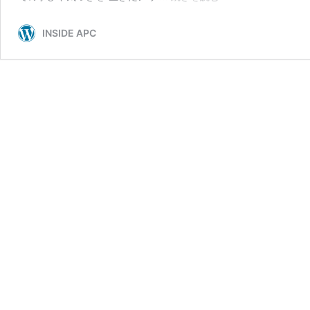
え
る
INSIDE APC
経
験
が、
キ
ャ
リ
ア
を
加
速
さ
せ
る。
「Java
愛」
か
ら
始
ま