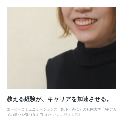
教える経験が、キャリアを加速させる。 
エーピーコミュニケーションズ（以下、APC）の社内大学「APア
教
での学びや気づきを“生きたノウ …
続きを読む