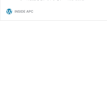
活
生
INSIDE APC
向
け】
IT
イ
ン
フ
ラ
エ
ン
ジ
ニ
ア
の
仕
事
３
「構
築：
設