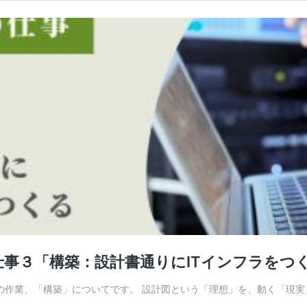
仕事３「構築：設計書通りにITインフラをつ
の作業、「構築」についてです。 設計図という「理想」を、動く「現