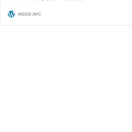
ン
フ
INSIDE APC
ラ
エ
ン
ジ
ニ
ア
の
ホ
ン
ト
の
と
こ
ろ
#2
｜
イ
ン
フ