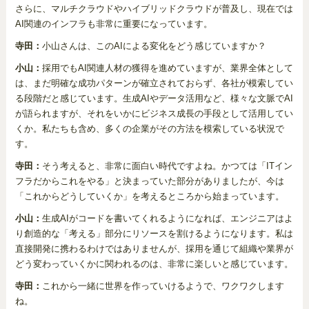
さらに、マルチクラウドやハイブリッドクラウドが普及し、現在では
AI関連のインフラも非常に重要になっています。
寺田：
小山さんは、このAIによる変化をどう感じていますか？
小山：
採用でもAI関連人材の獲得を進めていますが、業界全体として
は、まだ明確な成功パターンが確立されておらず、各社が模索してい
る段階だと感じています。生成AIやデータ活用など、様々な文脈でAI
が語られますが、それをいかにビジネス成長の手段として活用してい
くか。私たちも含め、多くの企業がその方法を模索している状況で
す。
寺田：
そう考えると、非常に面白い時代ですよね。かつては「ITイン
フラだからこれをやる」と決まっていた部分がありましたが、今は
「これからどうしていくか」を考えるところから始まっています。
小山：
生成AIがコードを書いてくれるようになれば、エンジニアはよ
り創造的な「考える」部分にリソースを割けるようになります。私は
直接開発に携わるわけではありませんが、採用を通じて組織や業界が
どう変わっていくかに関われるのは、非常に楽しいと感じています。
寺田：
これから一緒に世界を作っていけるようで、ワクワクします
ね。