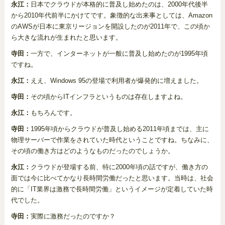
永江：
日本でクラウドが本格的に普及し始めたのは、2000年代後半
から2010年代前半にかけてです。象徴的な出来事としては、Amazon
のAWSが日本に東京リージョンを開設したのが2011年で、この頃か
ら大きな流れが生まれたと思います。
寺田：
一方で、インターネットが一般に普及し始めたのが1995年頃
ですね。
永江：
ええ、Windows 95の登場で利用者が爆発的に増えました。
寺田：
その頃からITインフラというものは存在しますよね。
永江：
もちろんです。
寺田：
1995年頃からクラウドが普及し始める2011年頃までは、主に
物理サーバーで作業をされていた時代ということですね。ちなみに、
その頃の働き方はどのようなものだったのでしょうか。
永江：
クラウドが登場する前、特に2000年頃の話ですが、働き方の
面では今に比べてかなり長時間労働だったと思います。当時は、社会
的に「IT業界は激務で長時間労働」というイメージが定着していた時
代でした。
寺田：
実際に激務だったのですか？