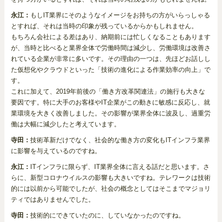
永江：
もしIT業界にそのようなイメージをお持ちの方がいらっしゃる
とすれば、それは当時の印象が残っているからかもしれません。
もちろん会社による差はあり、納期前には忙しくなることもあります
が、当時と比べると業界全体で労働時間は減少し、労働環境は改善さ
れている企業が非常に多いです。その理由の一つは、先ほどお話しし
た仮想化やクラウドといった「技術の進化による作業効率の向上」で
す。
これに加えて、2019年前後の「働き方改革関連法」の施行も大きな
要因です。特に大手のお客様やIT企業がこの動きに敏感に反応し、就
業環境を大きく改善しました。その影響が業界全体に波及し、過重労
働は大幅に減少したと考えています。
寺田：
技術革新だけでなく、社会的な働き方の変化もITインフラ業界
に影響を与えているのですね。
永江：
ITインフラに限らず、IT業界全体に言える話だと思います。さ
らに、新型コロナウイルスの影響も大きいですね。テレワークは技術
的には以前から可能でしたが、社会の概念としてはそこまでマジョリ
ティではありませんでした。
寺田：
技術的にできていたのに、していなかったのですね。