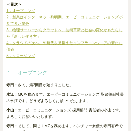
＜目次＞
1．オープニング
2．創業はインターネット黎明期。エーピーコミュニケーションズが
見てきた景色
3．物理サーバーからクラウドへ。技術革新と社会の変化がもたらし
た「新しい働き方」
4．クラウドの次へ。AI時代を見据えたインフラエンジニアの新たな
価値
5．クロージング
１． オープニング
寺田：
さて、第2回目が始まりました。
永江：
MCを務めます、エーピーコミュニケーションズ 取締役副社長
の永江です。どうぞよろしくお願いいたします。
小山：
エーピーコミュニケーションズ 採用部門 責任者の小山です。
よろしくお願いいたします。
寺田：
そして、同じくMCを務めます、ベンチャー女優の寺田有希で