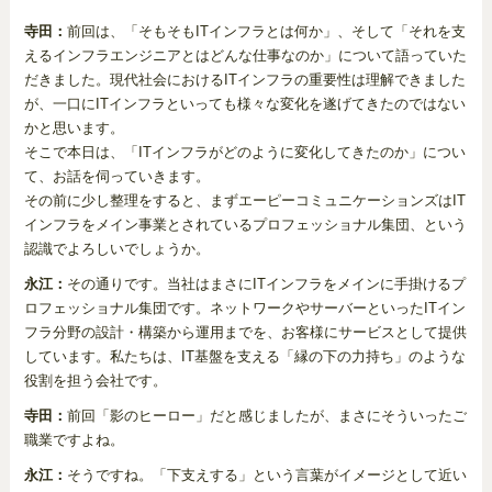
寺田：
前回は、「そもそもITインフラとは何か」、そして「それを支
えるインフラエンジニアとはどんな仕事なのか」について語っていた
だきました。現代社会におけるITインフラの重要性は理解できました
が、一口にITインフラといっても様々な変化を遂げてきたのではない
かと思います。
そこで本日は、「ITインフラがどのように変化してきたのか」につい
て、お話を伺っていきます。
その前に少し整理をすると、まずエーピーコミュニケーションズはIT
インフラをメイン事業とされているプロフェッショナル集団、という
認識でよろしいでしょうか。
永江：
その通りです。当社はまさにITインフラをメインに手掛けるプ
ロフェッショナル集団です。ネットワークやサーバーといったITイン
フラ分野の設計・構築から運用までを、お客様にサービスとして提供
しています。私たちは、IT基盤を支える「縁の下の力持ち」のような
役割を担う会社です。
寺田：
前回「影のヒーロー」だと感じましたが、まさにそういったご
職業ですよね。
永江：
そうですね。「下支えする」という言葉がイメージとして近い