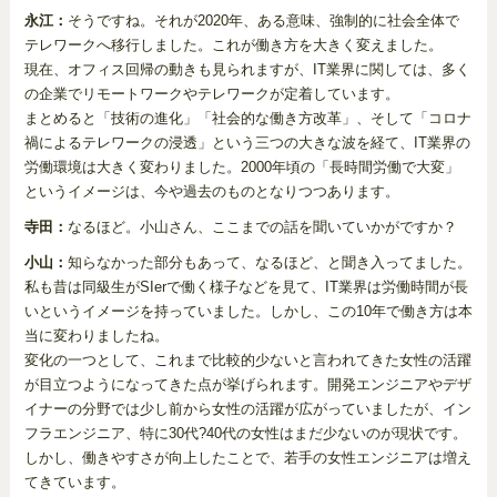
永江：
そうですね。それが2020年、ある意味、強制的に社会全体で
テレワークへ移行しました。これが働き方を大きく変えました。
現在、オフィス回帰の動きも見られますが、IT業界に関しては、多く
の企業でリモートワークやテレワークが定着しています。
まとめると「技術の進化」「社会的な働き方改革」、そして「コロナ
禍によるテレワークの浸透」という三つの大きな波を経て、IT業界の
労働環境は大きく変わりました。2000年頃の「長時間労働で大変」
というイメージは、今や過去のものとなりつつあります。
寺田：
なるほど。小山さん、ここまでの話を聞いていかがですか？
小山：
知らなかった部分もあって、なるほど、と聞き入ってました。
私も昔は同級生がSIerで働く様子などを見て、IT業界は労働時間が長
いというイメージを持っていました。しかし、この10年で働き方は本
当に変わりましたね。
変化の一つとして、これまで比較的少ないと言われてきた女性の活躍
が目立つようになってきた点が挙げられます。開発エンジニアやデザ
イナーの分野では少し前から女性の活躍が広がっていましたが、イン
フラエンジニア、特に30代?40代の女性はまだ少ないのが現状です。
しかし、働きやすさが向上したことで、若手の女性エンジニアは増え
てきています。