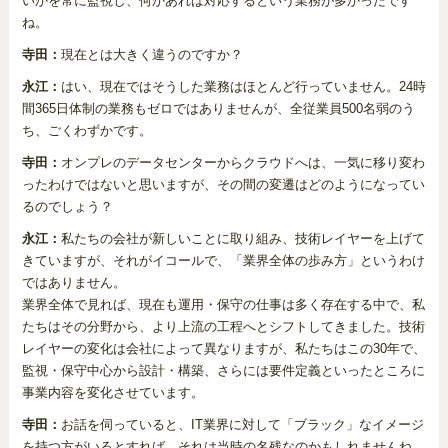
いかを常に監視し、何かあれば対応するという業務が多かったです
ね。
寺田：
現在とは大きく違うのですか？
永江：
はい、現在ではそうした業務はほとんど行っていません。24時
間365日体制の業務もゼロではありませんが、全従業員500名弱のう
ち、ごくわずかです。
寺田：
オンプレのデータセンターからクラウドへは、一気に移り変わ
ったわけではないと思いますが、その間の変遷はどのようになってい
るのでしょう？
永江：
私たちの会社が新しいことに取り組み、技術レイヤーを上げて
きていますが、それがイコールで、「業界全体の歩み方」というわけ
ではありません。
業界全体で見れば、現在も運用・保守の仕事は多く存在する中で、私
たちはその分野から、より上流の工程へとシフトしてきました。技術
レイヤーの変化は会社によって異なりますが、私たちはこの30年で、
監視・保守中心から設計・構築、さらには要件定義といったところに
事業内容を変化させています。
寺田：
お話を伺っていると、IT業界に対して「ブラック」なイメージ
を持つ方がいるとすれば、それは当時の名残なのかもしれませんね。