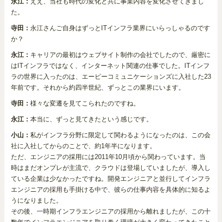
永江：
ええ、当社も時代の変化と共に事業内容を変化させてきまし
た。
寺田：
永江さんご自身はずっとITインフラ業界にいらっしゃるのです
か？
永江：
キャリアの最初はウェブサイト制作の会社でしたので、厳密に
はITインフラではなく、インターネット関連の仕事でした。ITインフ
ラの世界に入ったのは、エーピーコミュニケーションズに入社した23
年前です。それから約四半世紀、ずっとこの業界にいます。
寺田：
様々な変遷を見てこられたのですね。
永江：
本当に、ずっと見てきたという感じです。
小山：
私がインフラ分野に限定して関わるようになったのは、この会
社に入社してからのことで、約1年半になります。
ただ、エンジニアの採用には2011年10月頃から関わっています。当
時はまだオンプレが主流で、クラウドは登場していましたが、導入し
ている企業は少なかったですね。開発エンジニアと並行してインフラ
エンジニアの採用も手掛ける中で、彼らの仕事内容を具体的に知るよ
うになりました。
その後、一時期インフラエンジニアの採用から離れましたが、この十