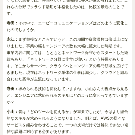
庁などの業界では、時間をかけて段階的に導入が進められました。こ
れらの分野でクラウド活用が本格化したのは、比較的最近のことで
す。
寺田：
その中で、エーピーコミュニケーションズはどのように変化し
たのでしょうか。
永江：
まず規模なところでいうと、この期間で従業員数は倍以上にな
りました。事業の幅もエンジニアの数も大幅に拡大した時期です。
事業内容に関しては、もともとネットワーク保守からスタートした経
緯もあり、「ネットワーク分野に非常に強い」という特長がありま
す。そこからサーバー、クラウドへとエンジニアの専門領域を広げて
きました。現在はネットワーク単体の仕事は減少し、クラウドと組み
合わせた案件が主流になっています。
寺田：
求められる技術も変化していますね。小山さんの視点から見る
と、エンジニアに求められるスキルはどのように変わってきています
か？
小山：
昔は「どのツールを使えるか」が重要でしたが、今はより総合
的なスキルが求められるようになりました。例えば、AWSの様々な
サービスを組み合わせることで、一つの技術だけでは解決できない複
雑な課題に対応する必要があります。