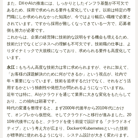
また、DXやAIの推進には、しっかりとしたインフラ基盤が不可欠で
あるため、採用で求められる要件も変化しています。以前は特定の専
門職にしか求められなかった知識が、今ではより幅広い職種で必要と
されています。ですから採用が難しくなってきている一方で、応募者
側も努力が必要です。
これからは、企業の経営陣に技術的な説明をする機会も増えるため、
技術だけでなくビジネスへの理解も不可欠です。技術職の仕事は、よ
りダイナミックで大規模になっており、求められる要件も高度化して
います。
永江：
もちろん高度な技術力は常に求められますが、それに加えて、
「お客様の課題解決のために何ができるか」という視点が、社内で
年々重要になっています。技術を追求するだけでなく、それをどう活
用するかという独創性や発想力が問われるようになっていますね。
近年では特に、AIがクラウドを通じて業界に大きな変化をもたらして
おり、この傾向は顕著です。
時代の変遷を整理すると、まず2000年代後半から2010年代にかけ
て、オンプレから仮想化、そしてクラウドへと移行が進みました。20
10年代後半になると、クラウドを使う前提で設計する「クラウドネイ
ティブ」という考え方が広まり、DockerやKubernetesといった技術
が標準的に使われるようになり、システム設計が大きく変わります。