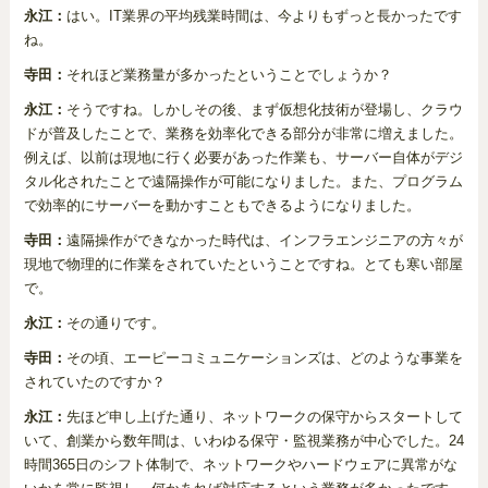
永江：
はい。IT業界の平均残業時間は、今よりもずっと長かったです
ね。
寺田：
それほど業務量が多かったということでしょうか？
永江：
そうですね。しかしその後、まず仮想化技術が登場し、クラウ
ドが普及したことで、業務を効率化できる部分が非常に増えました。
例えば、以前は現地に行く必要があった作業も、サーバー自体がデジ
タル化されたことで遠隔操作が可能になりました。また、プログラム
で効率的にサーバーを動かすこともできるようになりました。
寺田：
遠隔操作ができなかった時代は、インフラエンジニアの方々が
現地で物理的に作業をされていたということですね。とても寒い部屋
で。
永江：
その通りです。
寺田：
その頃、エーピーコミュニケーションズは、どのような事業を
されていたのですか？
永江：
先ほど申し上げた通り、ネットワークの保守からスタートして
いて、創業から数年間は、いわゆる保守・監視業務が中心でした。24
時間365日のシフト体制で、ネットワークやハードウェアに異常がな