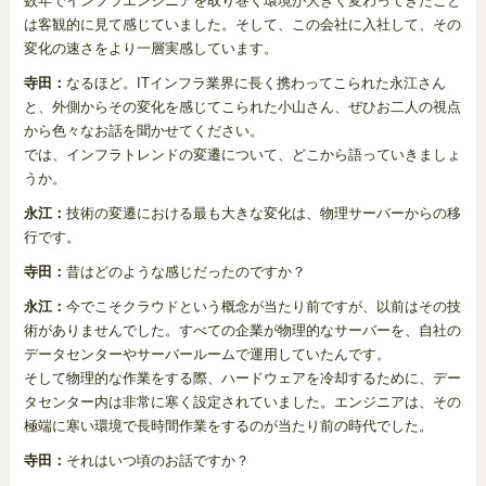
数年でインフラエンジニアを取り巻く環境が大きく変わってきたこと
は客観的に見て感じていました。そして、この会社に入社して、その
変化の速さをより一層実感しています。
寺田：
なるほど。ITインフラ業界に長く携わってこられた永江さん
と、外側からその変化を感じてこられた小山さん、ぜひお二人の視点
から色々なお話を聞かせてください。
では、インフラトレンドの変遷について、どこから語っていきましょ
うか。
永江：
技術の変遷における最も大きな変化は、物理サーバーからの移
行です。
寺田：
昔はどのような感じだったのですか？
永江：
今でこそクラウドという概念が当たり前ですが、以前はその技
術がありませんでした。すべての企業が物理的なサーバーを、自社の
データセンターやサーバールームで運用していたんです。
そして物理的な作業をする際、ハードウェアを冷却するために、デー
タセンター内は非常に寒く設定されていました。エンジニアは、その
極端に寒い環境で長時間作業をするのが当たり前の時代でした。
寺田：
それはいつ頃のお話ですか？