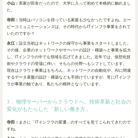
小山：
実家が田舎だったので、大学に入って初めて本格的に触れまし
た。
寺田：
当時はパソコンを持っている家庭も少なかったですよね。エー
ピーコミュニケーションズは、その時代からITインフラ事業をされて
いたのですか？
永江：
設立当初はネットワークの保守から事業をスタートしました。
その後、企業のネットワークやサーバーの設計・構築へと事業を拡大
し、ITインフラの中でも領域を広げてきました。近年では、仮想化技
術やクラウドの登場に伴い、そちらの分野へもシフトしています。
現在はクラウド事業はもちろん、ネットワークの自動化や、AIに関連
するデータ基盤の設計・構築なども手掛けていますが、常にITインフ
ラが事業の軸であり、私たちの根幹となっています。
3． 物理サーバーからクラウドへ。技術革新と社会の
変化がもたらした「新しい働き方」
寺田：
まさに「ITインフラの変遷」のすべてを見てこられてきたので
すね。