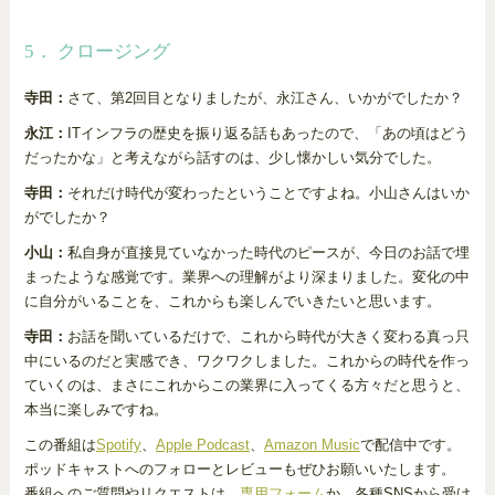
5． クロージング
寺田：
さて、第2回目となりましたが、永江さん、いかがでしたか？
永江：
ITインフラの歴史を振り返る話もあったので、「あの頃はどう
だったかな」と考えながら話すのは、少し懐かしい気分でした。
寺田：
それだけ時代が変わったということですよね。小山さんはいか
がでしたか？
小山：
私自身が直接見ていなかった時代のピースが、今日のお話で埋
まったような感覚です。業界への理解がより深まりました。変化の中
に自分がいることを、これからも楽しんでいきたいと思います。
寺田：
お話を聞いているだけで、これから時代が大きく変わる真っ只
中にいるのだと実感でき、ワクワクしました。これからの時代を作っ
ていくのは、まさにこれからこの業界に入ってくる方々だと思うと、
本当に楽しみですね。
この番組は
Spotify
、
Apple Podcast
、
Amazon Music
で配信中です。
ポッドキャストへのフォローとレビューもぜひお願いいたします。
番組へのご質問やリクエストは、
専用フォーム
か、各種SNSから受け