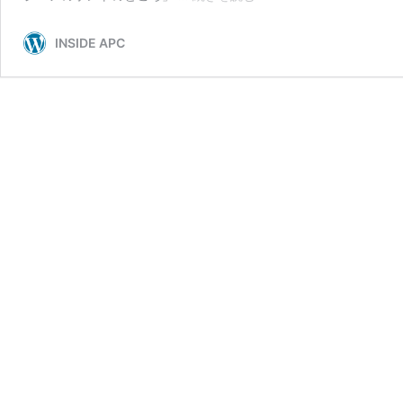
ン
フ
INSIDE APC
ラ
エ
ン
ジ
ニ
ア
の
ホ
ン
ト
の
と
こ
ろ
#13
｜
未
経
験