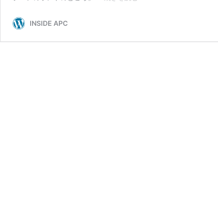
ン
フ
INSIDE APC
ラ
エ
ン
ジ
ニ
ア
の
ホ
ン
ト
の
と
こ
ろ
#14
｜
未
経
験