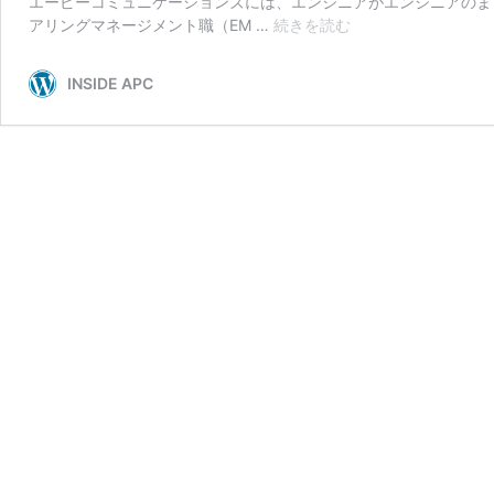
エーピーコミュニケーションズには、エンジニアがエンジニアのまま
エ
アリングマネージメント職（EM …
続きを読む
ン
ジ
INSIDE APC
ニ
ア
イ
ン
タ
ビ
ュ
ー：
プ
ロ
フ
ェ
ッ
シ
ョ
ナ
ル
職