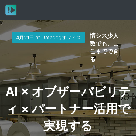
情シス少人
4月21日 at Datadogオフィス
数でも、こ
こまででき
る
AI × オブザーバビリテ
ィ × パートナー活用で
実現する