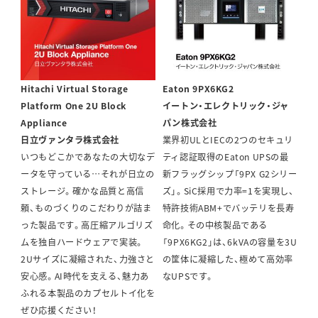
Hitachi Virtual Storage
Eaton 9PX6KG2
Platform One 2U Block
イートン・エレクトリック・ジャ
Appliance
パン株式会社
日立ヴァンタラ株式会社
業界初ULとIECの2つのセキュリ
いつもどこかであなたの大切なデ
ティ認証取得のEaton UPSの最
ータを守っている…それが日立の
新フラッグシップ「9PX G2シリー
ストレージ。確かな品質と高信
ズ」。SiC採用で力率=1を実現し、
頼、ものづくりのこだわりが詰ま
特許技術ABM+でバッテリを長寿
った製品です。高圧縮アルゴリズ
命化。その中核製品である
ムを独自ハードウェアで実装。
「9PX6KG2」は、6kVAの容量を3U
2Uサイズに凝縮された、力強さと
の筐体に凝縮した、極めて高効率
安心感。AI時代を支える、魅力あ
なUPSです。
ふれる本製品のカプセルトイ化を
ぜひ応援ください！