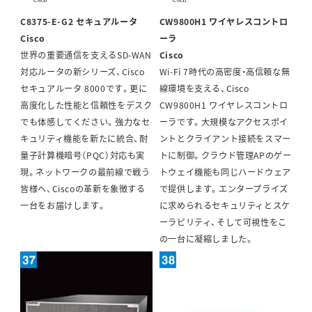
C8375-E-G2 セキュアルータ
CW9800H1 ワイヤレスコントロ
Cisco
ーラ
世界の重要通信を支えるSD-WAN
Cisco
対応ルータの新シリーズ、Cisco
Wi-Fi 7時代の高密度・高信頼な無
セキュアルータ 8000です。更に
線環境を支える、Cisco
高度化した性能と信頼性をデスク
CW9800H1 ワイヤレスコントロ
でも体感してください。強力なセ
ーラです。大規模なアクセスポイ
キュリティ機能を新たに統合、耐
ントとクライアント接続をスマー
量子計算機暗号（PQC）対応も実
トに制御。クラウド管理APのゲー
現。ネットワークの最前線で戦う
トウェイ機能も同じハードウェア
皆様へ、Ciscoの革新を象徴する
で提供します。エンタープライズ
一台をお届けします。
に求められるセキュリティとスケ
ーラビリティ、そして可視性をこ
の一台に凝縮しました。