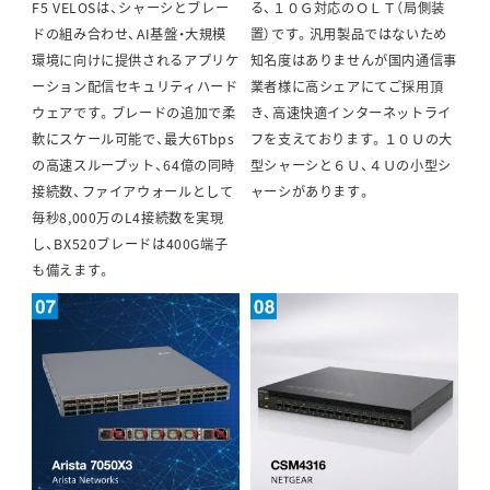
F5 VELOSは、シャーシとブレー
る、１０Ｇ対応のＯＬＴ（局側装
ドの組み合わせ、AI基盤・大規模
置）です。汎用製品ではないため
環境に向けに提供されるアプリケ
知名度はありませんが国内通信事
ーション配信セキュリティハード
業者様に高シェアにてご採用頂
ウェアです。ブレードの追加で柔
き、高速快適インターネットライ
軟にスケール可能で、最大6Tbps
フを支えております。１０Ｕの大
の高速スループット、64億の同時
型シャーシと６Ｕ、４Ｕの小型シ
接続数、ファイアウォールとして
ャーシがあります。
毎秒8,000万のL4接続数を実現
し、BX520ブレードは400G端子
も備えます。