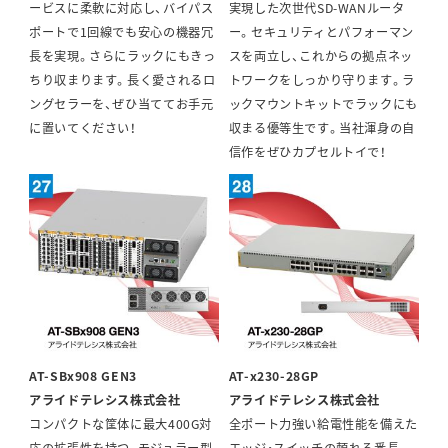
ービスに柔軟に対応し、バイパス
実現した次世代SD-WANルータ
ポートで1回線でも安心の機器冗
ー。セキュリティとパフォーマン
長を実現。さらにラックにもきっ
スを両立し、これからの拠点ネッ
ちり収まります。長く愛されるロ
トワークをしっかり守ります。ラ
ングセラーを、ぜひ当ててお手元
ックマウントキットでラックにも
に置いてください！
収まる優等生です。当社渾身の自
信作をぜひカプセルトイで！
AT-SBx908 GEN3
AT-x230-28GP
アライドテレシス株式会社
アライドテレシス株式会社
コンパクトな筐体に最大400G対
全ポート力強い給電性能を備えた
応の拡張性を持つ、モジュラー型
エッジ・スイッチの頼れる番長。