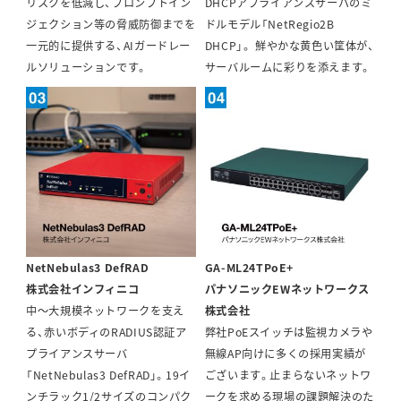
リスクを低減し、プロンプトイン
DHCPアプライアンスサーバのミ
ジェクション等の脅威防御までを
ドルモデル「NetRegio2B
一元的に提供する、AIガードレー
DHCP」。 鮮やかな黄色い筐体が、
ルソリューションです。
サーバルームに彩りを添えます。
NetNebulas3 DefRAD
GA-ML24TPoE+
株式会社インフィニコ
パナソニックEWネットワークス
中〜大規模ネットワークを支え
株式会社
る、赤いボディのRADIUS認証ア
弊社PoEスイッチは監視カメラや
プライアンスサーバ
無線AP向けに多くの採用実績が
「NetNebulas3 DefRAD」。19イ
ございます。止まらないネットワ
ンチラック1/2サイズのコンパク
ークを求める現場の課題解決のた