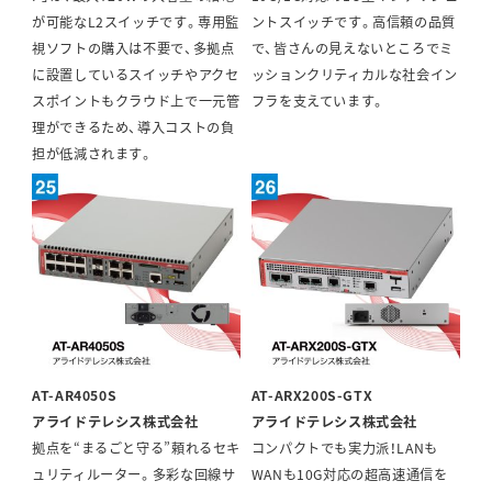
が可能なL2スイッチです。専用監
ントスイッチです。高信頼の品質
視ソフトの購入は不要で、多拠点
で、皆さんの見えないところでミ
に設置しているスイッチやアクセ
ッションクリティカルな社会イン
スポイントもクラウド上で一元管
フラを支えています。
理ができるため、導入コストの負
担が低減されます。
AT-AR4050S
AT-ARX200S-GTX
アライドテレシス株式会社
アライドテレシス株式会社
拠点を“まるごと守る”頼れるセキ
コンパクトでも実力派！LANも
ュリティルーター。多彩な回線サ
WANも10G対応の超高速通信を