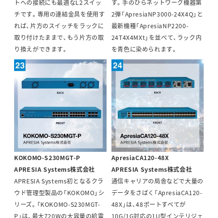
トへの接続にも最適なL2スイッ
す。手のひらネットワーク機器第
チです。専用の連結金具を使用す
2弾「ApresiaNP3000-24X4Q」と
れば、片方のスイッチをラックに
最新機種「ApresiaNP2200-
取り付けたままで、もう片方の取
24T4X4MXt」を並べて、ラック内
り換えができます。
を青色に染められます。
KOKOMO-S230MGT-P
ApresiaCA120-48X
APRESIA Systems株式会社
APRESIA Systems株式会社
APRESIA Systems初となるクラ
通信キャリアの局舎などで大量の
ウド管理型製品の「KOKOMO」シ
データをさばく「ApresiaCA120-
リーズ。「KOKOMO-S230MGT-
48X」は、48ポートすべてが
P」は、最大720Wの大容量の給電
10G/1G対応の1U型インテリジェ