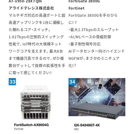
AT-x950-28XTQm
FortiGate 3800G
アライドテレシス株式会社
Fortinet
マルチギガ対応の高速ポートと超
FortiGate 3800Gを手のひら
高速アップリンクを1台に凝縮し
に！？
た頼れるコア・スイッチ。
・最大2.3Tbpsのスループット
1.92Tbpsの圧倒的スイッチング
・AI/MLベースの脅威防御
性能で、IoT時代の大規模ネット
・量子耐性暗号対応
ワークコアを支えます。最大8台
AIデータセンター向けハイエンド
まで機器冗長できるので、ぜひ複
NGFWが、まさかのミニチュア
数台ゲットして抜群の拡張性を手
化！?
に取って感じてください！