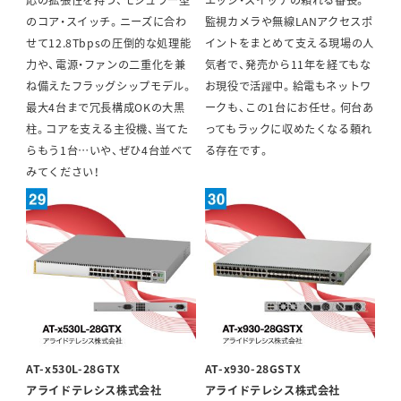
のコア・スイッチ。ニーズに合わ
監視カメラや無線LANアクセスポ
せて12.8Tbpsの圧倒的な処理能
イントをまとめて支える現場の人
力や、電源・ファンの二重化を兼
気者で、発売から11年を経てもな
ね備えたフラッグシップモデル。
お現役で活躍中。給電もネットワ
最大4台まで冗長構成OKの大黒
ークも、この1台にお任せ。何台あ
柱。コアを支える主役機、当てた
ってもラックに収めたくなる頼れ
らもう1台…いや、ぜひ4台並べて
る存在です。
みてください！
AT-x530L-28GTX
AT-x930-28GSTX
アライドテレシス株式会社
アライドテレシス株式会社