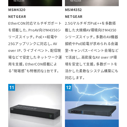
MSM4320
MSM4352
NETGEAR
NETGEAR
EtherCON対応マルチギガポート
2.5GマルチギガPoE++を多数搭
を搭載した、ProAV向けM4350シ
載した大規模AV環境向けM4350
リーズスイッチ。PoE++給電や
シリーズスイッチ。多数のAV機器
25Gアップリンクに対応し、AV
接続やPoE給電が求められる会議
over IP、ライブイベント、配信現
室・キャンパス・イベント会場など
場などで安定したネットワーク運
で活躍し、高密度なAV over IP環
用を支援。EtherCON搭載によ
境を安定して支援。多数ポートを
る“現場感”も特徴的な1台です。
活かした柔軟なシステム構築にも
対応します。