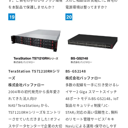
す。 ご自宅の手のひらラック環境
ズのご相談はお気軽に！ご自宅の
を本製品で保護しませんか？
電源環境は整ってますか？
TeraStation TS71210RHシリ
BS-GS2148
ーズ
株式会社バッファロー
株式会社バッファロー
多数の配線を一手に引き受けるレ
2004年の初代発売から長年愛さ
イヤー2 Giga スマートスイッチ
れてきた法人向け
48ポートモデルBS-GS2148。IoT
NAS「TeraStation」から、
製品セキュリティ制度「JC-
TS71210RHシリーズをエントリ
STAR」対応の高い信頼性と、無料
ーさせていただきました！オフィ
のリモート管理サービス「キキ
スやデータセンターで企業の大切
Navi」による運用・保守のしやす