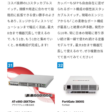
コスパ抜群のL3スタッカブルス
カッパーもSFPも自由自在に混ぜ
イッチ。規模や用途に合わせて段
られるポート構成の個性派スタッ
階的に拡張できる使い勝手のよさ
カブルスイッチ。現場のエンジニ
もあり、エッジからディストリビ
アからも「この柔軟なポート構成
ューションまで幅広く活躍。最大
が最高！」と絶賛の声多数。発売か
8台まで機器冗長して使えるの
ら10年、常に日本の現場に寄り添
で、もう1台、もう1台と集めてい
い続け第一線で使われ続ける定番
くと、本格構成が完成します！
モデルです。最大8台まで機器冗
長して使えるので、ぜひ複数台当
てて並べてみてください！