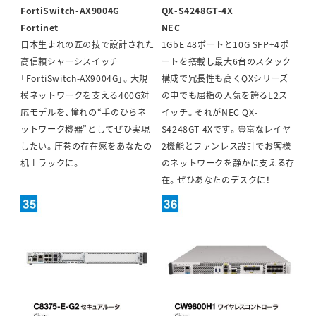
FortiSwitch-AX9004G
QX-S4248GT-4X
Fortinet
NEC
日本生まれの匠の技で設計された
1GbE 48ポートと10G SFP+4ポ
高信頼シャーシスイッチ
ートを搭載し最大6台のスタック
「FortiSwitch-AX9004G」。大規
構成で冗長性も高くQXシリーズ
模ネットワークを支える400G対
の中でも屈指の人気を誇るL2ス
応モデルを、憧れの“手のひらネ
イッチ。それがNEC QX-
ットワーク機器”としてぜひ実現
S4248GT-4Xです。豊富なレイヤ
したい。圧巻の存在感をあなたの
2機能とファンレス設計でお客様
机上ラックに。
のネットワークを静かに支える存
在。ぜひあなたのデスクに！