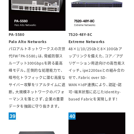
PA-5580
7520-48Y-8C
Palo Alto Networks
Extreme Networks
パロアルトネットワークスの次世
48×1/10/25Gbと8×100Gbア
代FW「PA-5580」は、脅威防御ス
ップリンクを備えた、コア／アグ
ループット300Gbpsを誇る最高
リゲーション用途向けの高性能ス
峰モデル。圧倒的な処理能力で、
イッチ。ipe2200axとの組み合わ
暗号化トラフィックに潜む高度な
せで、Fabric over SD-
サイバー攻撃をリアルタイムに遮
WAN×IdP連携により、認証・認
断。大規模ネットワークのパフォ
可・端末状態に応じたIdentity-
ーマンスを落とさず、企業の重要
based Fabricを実現します！
データを強固に守り抜きます。