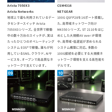
Arista 7050X3
CSM4316
Arista Networks
NETGEAR
地球上で最も利用されているデー
100G QSFP28を16ポート搭載し
タセンタースイッチ Arista
た、高帯域ネットワーク向け
7050X3シリーズ。全世界で稼働
M4350シリーズ。ST 2110をはじ
中の数十万台のスイッチが、実は
めとした大規模AV over IP環境
たったひとつのオペレーティング
や、高帯域・低遅延が求められる
システム EOS®で稼働。誰もが利
システム構築に対応。多数の
用しているSNS、クラウド、AIサ
100G接続を必要とする大規模ネ
ービスを、オープンで高品質なネ
ットワーク環境を支える高性能モ
ットワークで支えています。
デルです。