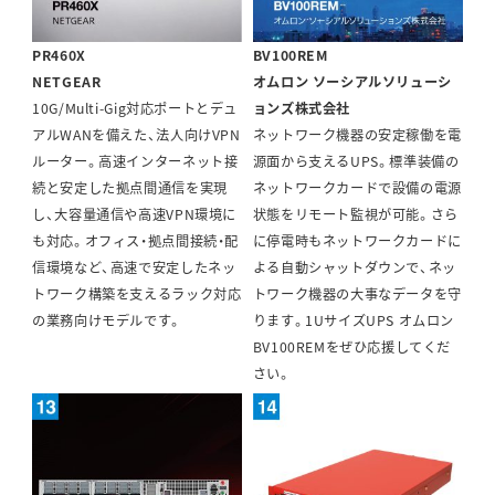
PR460X
BV100REM
NETGEAR
オムロン ソーシアルソリューシ
10G/Multi-Gig対応ポートとデュ
ョンズ株式会社
アルWANを備えた、法人向けVPN
ネットワーク機器の安定稼働を電
ルーター。高速インターネット接
源面から支えるUPS。標準装備の
続と安定した拠点間通信を実現
ネットワークカードで設備の電源
し、大容量通信や高速VPN環境に
状態をリモート監視が可能。さら
も対応。オフィス・拠点間接続・配
に停電時もネットワークカードに
信環境など、高速で安定したネッ
よる自動シャットダウンで、ネッ
トワーク構築を支えるラック対応
トワーク機器の大事なデータを守
の業務向けモデルです。
ります。1UサイズUPS オムロン
BV100REMをぜひ応援してくだ
さい。