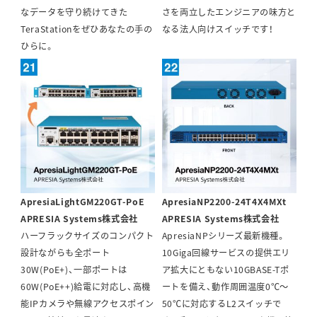
なデータを守り続けてきた
さを両立したエンジニアの味方と
TeraStationをぜひあなたの手の
なる法人向けスイッチです！
ひらに。
ApresiaLightGM220GT-PoE
ApresiaNP2200-24T4X4MXt
APRESIA Systems株式会社
APRESIA Systems株式会社
ハーフラックサイズのコンパクト
ApresiaNPシリーズ最新機種。
設計ながらも全ポート
10Giga回線サービスの提供エリ
30W(PoE+)、一部ポートは
ア拡大にともない10GBASE-Tポ
60W(PoE++)給電に対応し、高機
ートを備え、動作周囲温度0℃～
能IPカメラや無線アクセスポイン
50℃に対応するL2スイッチで