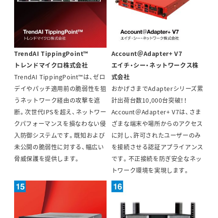
TrendAI TippingPoint™
Account＠Adapter+ V7
トレンドマイクロ株式会社
エイチ・シー・ネットワークス株
TrendAI TippingPoint™は、ゼロ
式会社
デイやパッチ適用前の脆弱性を狙
おかげさまでAdapterシリーズ累
うネットワーク経由の攻撃を遮
計出荷台数10,000台突破！！
断。次世代IPSを超え、ネットワー
Account＠Adapter+ V7は、さま
クパフォーマンスを損なわない侵
ざまな端末や場所からのアクセス
⼊防御システムです。既知および
に対し、許可されたユーザーのみ
未公開の脆弱性に対する、幅広い
を接続させる認証アプライアンス
脅威保護を提供します。
です。不正接続を防ぎ安全なネッ
トワーク環境を実現します。