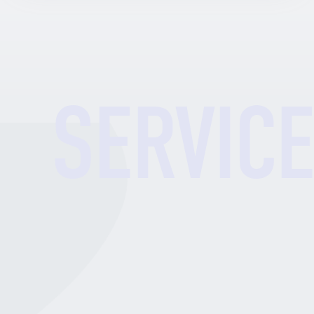
ITインフラ自動化
IT Infrastructure Automation
IaCを活用したITインフラやクラウドの自動化技術に強みを
持ち、多様なニーズに対応。ネットワークテスト自動化プロダ
クト「NEEDLEWORK」は多くの企業・ネットワークインテグ