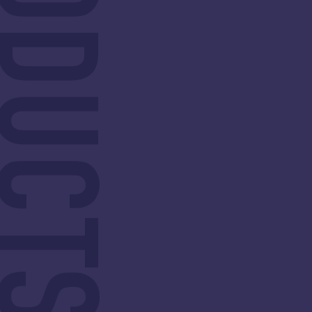
開発チームの「見えないコ
ネットワーク
スト」を削減し
必要なテスト
創造的な開発を加速
で。
開発生産性を最大化する開発者のための
シンプルな操作性で
ポータルサイト
えるネットワークテ
開発者ポータル PlaTT
NEEDL