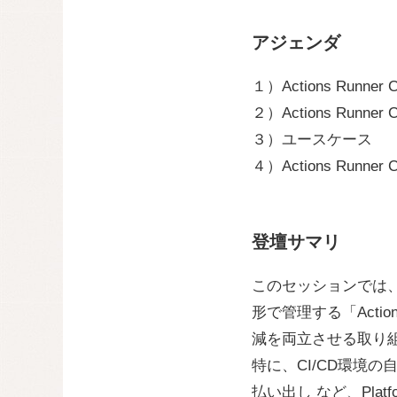
アジェンダ
１）Actions Runner 
２）Actions Runner C
３）ユースケース
４）Actions Runner
登壇サマリ
このセッションでは、GitH
形で管理する「Actio
減を両立させる取り
特に、CI/CD環境の
払い出し など、Plat