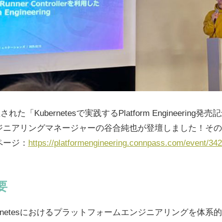
れた「Kubernetesで実践するPlatform Engineering
ンジニアリングマネージャーの谷合純也が登壇しました！そ
ページ：
https://platformengineering.connpass.com/event/34
要
rnetesにおけるプラットフォームエンジニアリングを体系的に解