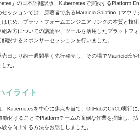
Kubernetes」の日本語翻訳版「Kubernetesで実践するPlatform E
ッションでは、原著者であるMauricio Salatino（マ
をはじめ、プラットフォームエンジニアリングの本質と技術
り組み方についての議論や、ツールを活用したプラットフォ
て解説するスポンサーセッションを行いました。
売日より約一週間早く先行発売し、その場でMauricio氏
ました。
ハイライト
ubernetesを中心に焦点を当て、GitHubのCI/CD実行にお
を自動化することでPlatformチームの面倒な作業を排除し
体験を向上する方法をお話ししました。