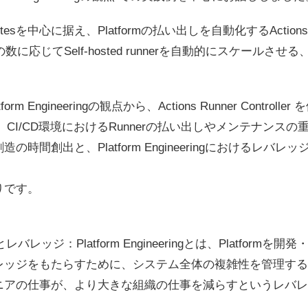
esを中心に据え、Platformの払い出しを自動化するActions Runn
wの数に応じてSelf-hosted runnerを自動的にスケールさせる、G
 Engineeringの観点から、Actions Runner Controller を
当て、CI/CD環境におけるRunnerの払い出しやメンテナンス
時間創出と、Platform Engineeringにおけるレバレッジ
りです。
eringとレバレッジ：Platform Engineeringとは、Platfor
ッジをもたらすために、システム全体の複雑性を管理することで
ニアの仕事が、より大きな組織の仕事を減らすというレバレ