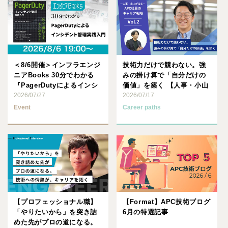
＜8/6開催＞インフラエンジ
技術力だけで競わない。強
ニアBooks 30分でわかる
みの掛け算で「自分だけの
『PagerDutyによるインシ
価値」を築く 【人事・小山
デント管理･･･
2026/07/27
が迫る、APC社員のキャ
2026/07/17
リ･･･
Event
Career paths
【プロフェッショナル職】
【Format】APC技術ブログ
「やりたいから」を突き詰
6月の特選記事
めた先がプロの道になる。