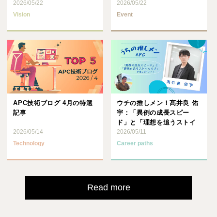
が公開されました
2026/05/22
2026/05/22
Vision
Event
APC技術ブログ 4月の特選
ウチの推しメン！髙井良 佑
記事
宇：「異例の成長スピー
ド」と「理想を追うストイ
2026/05/14
ックさ」が推しポイント！
2026/05/11
Technology
Career paths
Read more