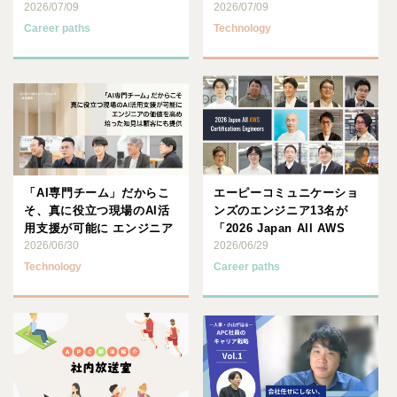
技術への情熱が、キャリア
2026/07/09
2026/07/09
を拓･･･
Career paths
Technology
「AI専門チーム」だからこ
エーピーコミュニケーショ
そ、真に役立つ現場のAI活
ンズのエンジニア13名が
用支援が可能に エンジニア
「2026 Japan All AWS
の価値を高め、培った知･･･
2026/06/30
Certif･･･
2026/06/29
Technology
Career paths