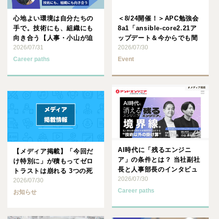
心地よい環境は自分たちの
＜8/24開催！＞APC勉強会
手で。技術にも、組織にも
8a1「ansible-core2.21ア
向き合う【人事・小山が迫
ップデート＆今からでも間
る、APC社員のキャリア戦
2026/07/31
に合･･･
2026/07/30
略･･･
Career paths
Event
AI時代に「残るエンジニ
【メディア掲載】「今回だ
ア」の条件とは？ 当社副社
け特別に」が積もってゼロ
長と人事部長のインタビュ
トラストは崩れる 3つの死
ーが公開されました！
2026/07/30
角と循環型運用 （Tech･･･
2026/07/30
Career paths
お知らせ