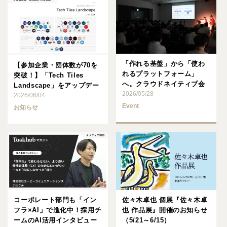
「作れる基盤」から「使わ
【参加企業・団体数が70を
れるプラットフォーム」
突破！】「Tech Tiles
へ。クラウドネイティブ会
Landscape」をアップデー
議で語られた
2026/05/28
ト。Int･･･
2026/06/04
CNAP×Back･･･
Event
お知らせ
コーポレート部門も「イン
佐々木卓也 個展『佐々木卓
フラ×AI」で進化中！採用チ
也 作品展』開催のお知らせ
ームのAI活用インタビュー
（5/21～6/15）