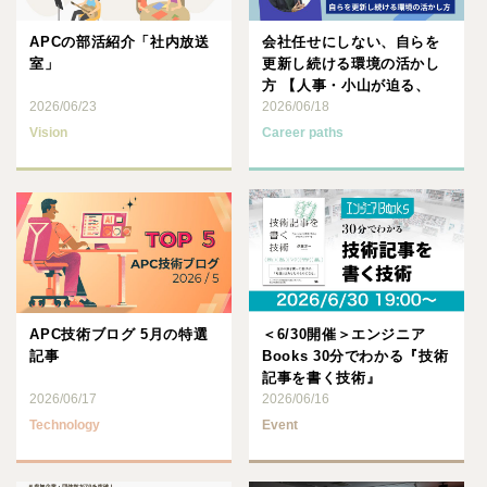
APCの部活紹介「社内放送
会社任せにしない、自らを
室」
更新し続ける環境の活かし
方 【人事・小山が迫る、
2026/06/23
APC社員のキャリア戦略
2026/06/18
V･･･
Vision
Career paths
APC技術ブログ 5月の特選
＜6/30開催＞エンジニア
記事
Books 30分でわかる『技術
記事を書く技術』
2026/06/17
2026/06/16
Technology
Event