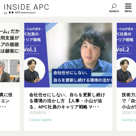
INSIDE APC
事を読む
記事を読む
、真に役
会社任せにしない、自らを更新し続け
技術力
 エン
る環境の活かし方 【人事・小山が迫
で「自
･･
る、APC社員のキャリア戦略 V･･･
小山が
2026/6/18
2026/7/
Career paths
Career 