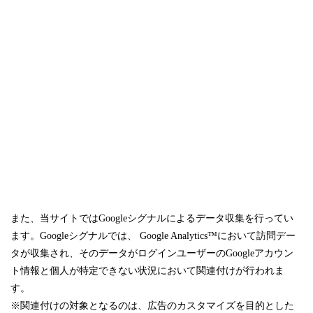
Analytics™を使用しています。Google Analytics™ではCookieを利用
し、個々のユーザーを特定することなくサイトの利用動向を収集
しています。
そこで収集された情報はGoogle社のプライバシーポリシーに基づ
いて管理されます。Google社によるGoogle Analytics™におけるデー
タの取扱いについては同社のサイトをご確認ください。
■ Googleサービスを使用するサイトで収集した情報におけるGoogle
社での取り扱いについて
https://policies.google.com/technologies/partner-sites
なお、Google Analytics™のサービス利用による損害について当社
は責任を負いかねます。あらかじめご了承ください。
また、当サイトではGoogleシグナルによるデータ収集を行ってい
ます。Googleシグナルでは、 Google Analytics™において訪問デー
タが収集され、そのデータがログインユーザーのGoogleアカウン
ト情報と個人が特定できない状況において関連付けが行われま
す。
※関連付けの対象となるのは、広告のカスタマイズを目的とした