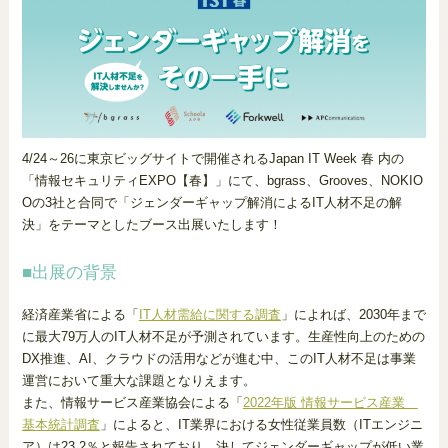
4/24～26に東京ビッグサイトで開催されるJapan IT Week 春 内の
「情報セキュリティEXPO【春】」にて、bgrass、Grooves、NOKIO
Oの3社と合同で「ジェンダーギャップ解消によるIT人材不足の解
決」をテーマとしたブース出展いたします！
■出展の背景
経済産業省による「
IT人材需給に関する調査
」によれば、2030年まで
に最大79万人のIT人材不足が予測されています。生産性向上のための
DX推進、AI、クラウドの活用などが進む中、このIT人材不足は事業
運営において重大な課題となりえます。
また、情報サービス産業協会による「
2022年版 情報サービス産業
基本統計調査
」によると、IT業界における女性従業員数（ITエンジニ
ア）は23.2％と報告されており、決してジェンダーギャップが低い業