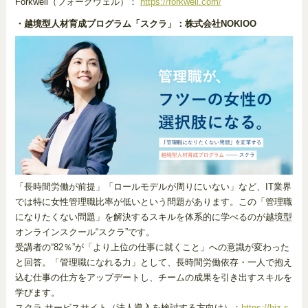
Forkwell（フォークウェル）：
https://forkwell.com/
・越境型人材育成プログラム「スクラ」：株式会社NOKIOO
「長時間労働が前提」「ロールモデルが周りにいない」など、IT業界
では特に女性管理職比率が低いという問題があります。この「管理職
になりたくない問題」を解決するスキルを体系的に学べるのが越境型
オンラインスクール“スクラ”です。
受講者の“82％”が「より上位の仕事に就くこと」への意識が変わった
と回答。「管理職になれる力」として、長時間労働依存・一人で抱え
込む仕事の仕方をアップデートし、チームの成果を引き出すスキルを
学びます。
スクラ サービスサイト（法人導入を検討する方向け）：
https://biz.s