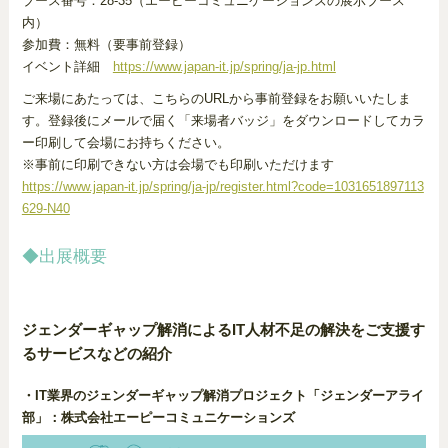
ブース番号：28-35（エーピーコミュニケーションズの展示ブース
内）
参加費：無料（要事前登録）
イベント詳細
https://www.japan-it.jp/spring/ja-jp.html
ご来場にあたっては、こちらのURLから事前登録をお願いいたしま
す。登録後にメールで届く「来場者バッジ」をダウンロードしてカラ
ー印刷して会場にお持ちください。
※事前に印刷できない方は会場でも印刷いただけます
https://www.japan-it.jp/spring/ja-jp/register.html?code=1031651897113
629-N40
◆出展概要
ジェンダーギャップ解消によるIT人材不足の解決をご支援す
るサービスなどの紹介
・IT業界のジェンダーギャップ解消プロジェクト「ジェンダーアライ
部」：株式会社エーピーコミュニケーションズ