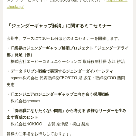
choola.jp/
「ジェンダーギャップ解消」に関するミニセミナー
会期中、ブースにて10～15分ほどのミニセミナーを開催します。
・IT業界のジェンダーギャップ解消プロジェクト「ジェンダーアライ
部」発足（仮）
株式会社エーピーコミュニケーションズ 取締役副社長 永江 耕治
・データドリブン戦略で実現するジェンダーダイバーシティ
bgrass株式会社 代表取締役CEO/CTO 咸 多栄・取締役COO 西岡
史恵
・ITエンジニアのジェンダーギャップに向き合う採用戦略
株式会社grooves
・「管理職になりたくない問題」から考える 多様なリーダーを生み
出す育成のヒント
株式会社NOKIOO 古賀 奈津紀・桐山 梨奈
皆様のご来場をお待ちしております。