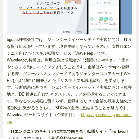
bgrass株式会社では、ジェンダーダイバーシティの実現に向け、様々
な取り組みを行っています。現在主軸となっているのが、女性ITエン
ジニア向けハイスキル転職サービス「Waveleap」です。
Waveleapの特徴は、利用企業と求職者が「活躍のしやすさ」「働き
やすさ」を軸にマッチングされることです。企業はWaveleapへ登録
する際、グローバルスタンダードであるジェンダースコアカードWE
Psを元に独自に開発された「サステナブル職場診断」を受診しま
す。診断結果に基づき、ジェンダーダイバーシティ実現における現在
地と、DEI推進に向けたネクストステップを把握することができま
す。単なる求人掲載に留まらず、登録するだけで企業の競争力強化と
差別化に繋がるとともに、SDGsの達成に直結することが魅力です。
Waveleapサービスサイト（企業向け）：
https://lp.waveleap.jp/recruit
ing
・ITエンジニアのキャリアに本気で向き合う転職サイト「Forkwell
（フォークウェル）」：株式会社grooves