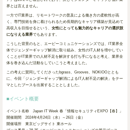
界とは言えません。
一方でIT業界は、リモートワークの普及による働き方の柔軟性が高
く、専門技術を身に着けられるため長期的なキャリア構築が見込めて
高収入を目指せるという、
女性にとっても魅力的なキャリアの選択肢
になりえる業界
でもあります。
こうした背景のもと、エーピーコミュニケーションズでは、IT業界全
体でジェンダーギャップ解消に取り組み、女性のIT人材を増やしてい
くことがIT業界での人材不足を解決する打ち手になると考え、業界全
体を巻き込んだ活動をしていこうと考えました。
この考えに賛同してくださったbgrass、Grooves、NOKIOOととも
に、今回「ジェンダーギャップ解消によるIT人材不足の解決」をテー
マとしたブースを出展することとしました。
■イベント概要
イベント名称 Japan IT Week 春「情報セキュリティEXPO【春】」
開催期間 2024年4月24日（水）～26日（金）
開催場所 東京ビッグサイト 東ホール