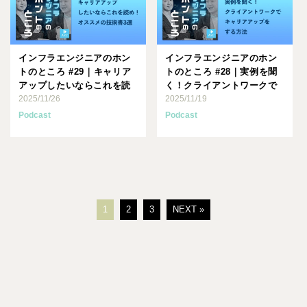
インフラエンジニアのホン
インフラエンジニアのホン
トのところ #29｜キャリア
トのところ #28｜実例を聞
アップしたいならこれを読
く！クライアントワークで
め！オススメの技術書3選
2025/11/26
キャリアを伸ばしたエン
2025/11/19
ジ･･･
Podcast
Podcast
1
2
3
NEXT »