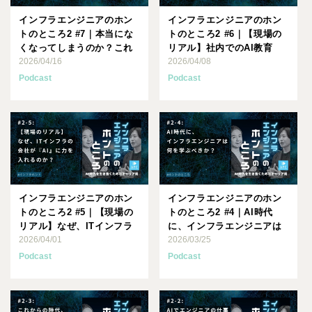
インフラエンジニアのホン
インフラエンジニアのホン
トのところ2 #7｜本当にな
トのところ2 #6｜【現場の
くなってしまうのか？これ
リアル】社内でのAI教育
からの時代のオンプレミ
2026/04/16
は、必要なのか？
2026/04/08
ス･･･
Podcast
Podcast
インフラエンジニアのホン
インフラエンジニアのホン
トのところ2 #5｜【現場の
トのところ2 #4｜AI時代
リアル】なぜ、ITインフラ
に、インフラエンジニアは
の会社が「AI」に力を･･･
2026/04/01
何を学ぶべきか？
2026/03/25
Podcast
Podcast