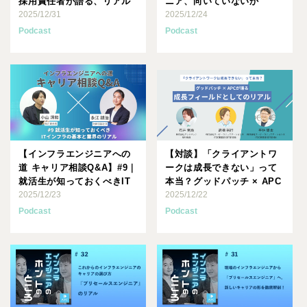
採用責任者が語る、リアル
ニア、向いていないか
な転職の「苦悩」と「成･･･
2025/12/31
も…」と思ったら最初にす
2025/12/24
べき･･･
Podcast
Podcast
【インフラエンジニアへの
【対談】「クライアントワ
道 キャリア相談Q&A】#9｜
ークは成長できない」って
就活生が知っておくべきIT
本当？グッドパッチ × APC
インフラの基本と業界･･･
2025/12/23
が語る成長フィールドと･･･
2025/12/22
Podcast
Podcast