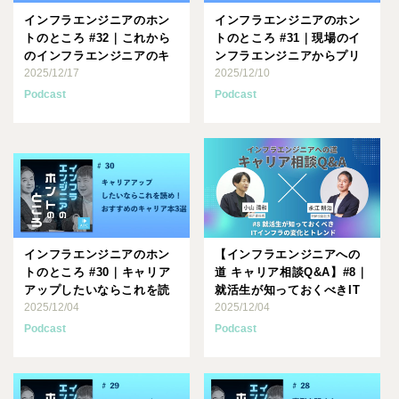
インフラエンジニアのホン
インフラエンジニアのホン
トのところ #32｜これから
トのところ #31｜現場のイ
のインフラエンジニアのキ
ンフラエンジニアからプリ
ャリアの選び方～『プリ
2025/12/17
セールスエンジニアへ。
2025/12/10
セ･･･
新･･･
Podcast
Podcast
インフラエンジニアのホン
【インフラエンジニアへの
トのところ #30｜キャリア
道 キャリア相談Q&A】#8｜
アップしたいならこれを読
就活生が知っておくべきIT
め！おすすめのキャリア
2025/12/04
インフラの変化とトレ･･･
2025/12/04
本･･･
Podcast
Podcast