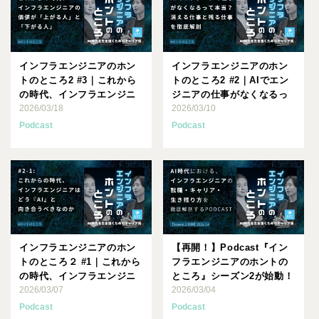
インフラエンジニアのホン
インフラエンジニアのホン
トのところ2 #3｜これから
トのところ2 #2｜AIでエン
の時代、インフラエンジニ
ジニアの仕事がなくなるっ
アの価値が「上がる人」
2026/03/18
て本当？消える仕事と残･･･
2026/03/10
と･･･
Podcast
Podcast
インフラエンジニアのホン
【再開！】Podcast『イン
トのところ２ #1｜これから
フラエンジニアのホントの
の時代、インフラエンジニ
ところ』シーズン2が始動！
アはどうAIと向き合うべ･･･
2026/03/07
テーマは「AI時代の･･･
2026/03/04
Podcast
Podcast