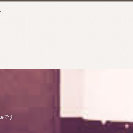
ト
eです