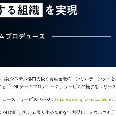
から情報システム部門の扱う資産全般のコンサルティング・
する「ONEチームプロデュース」サービスの提供をリリー
ロデュース」サービスページ：
https://www.ap-com.co.jp/serv
様のIT部門が抱える属人化や進まない内製化、ノウハウ不