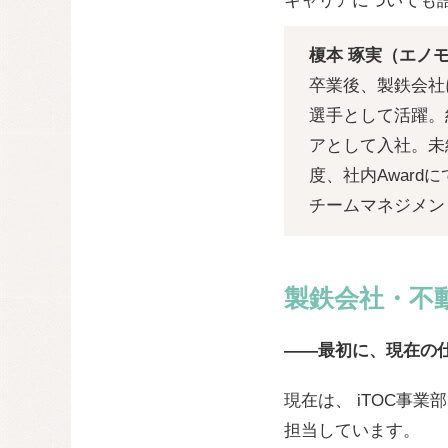
キャリアについても
榎本 琢実（エノモト
卒業後、製鉄会社
選手として活躍。
アとして入社。未経
度、社内Award
チームマネジメン
製鉄会社・不
——最初に、現在の
現在は、 iTOC事
担当しています。