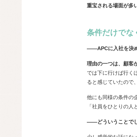
重宝される場面が多
条件だけでな
——APCに入社を決
理由の一つは、顧客
では下に行けば行く
ると感じていたので
他にも同様の条件の
「社員をひとりの人
——どういうことで