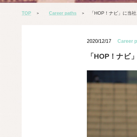
TOP
Career paths
「HOP！ナビ」に当
>
>
2020/12/17
Career 
「HOP！ナビ