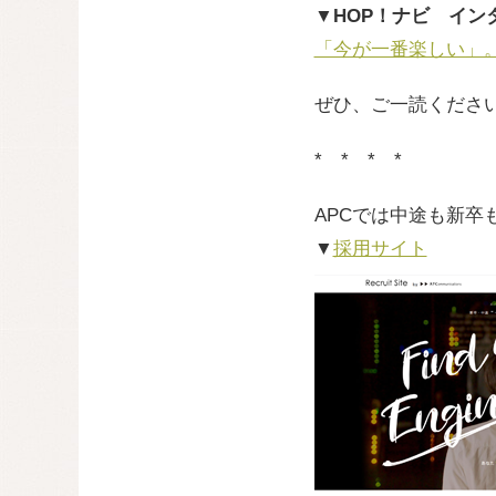
▼HOP！ナビ イン
「今が一番楽しい」
ぜひ、ご一読くださ
* * * *
APCでは中途も新
▼
採用サイト