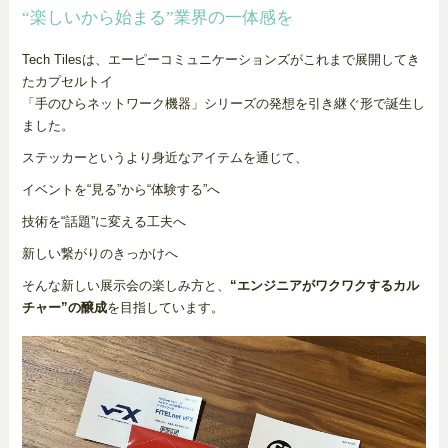
“楽しいから始まる”業界の一体感を
Tech Tilesは、エーピーコミュニケーションズがこれまで展開してき
たカプセルトイ
「手のひらネットワーク機器」シリーズの発想を引き継ぐ形で誕生し
ました。
ステッカーというより身近なアイテムを通じて、
イベントを“見る”から“体験する”へ
技術を“話題”に変える工夫へ
新しい繋がりのきっかけへ
そんな新しい展示会の楽しみ方と、
“エンジニアがワクワクするカル
チャー”の醸成
を目指しています。