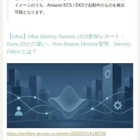
イメージのうち、Amazon ECS / EKSで起動中のものを検出
可能となります。
【Okta】Okta Identity Summit 2025参加レポート：
Entra IDとの違い、Non-Human Identity管理、Identity
Fabricとは？
https://techblog.ap-com.co.jp/entry/2025/07/14/180729