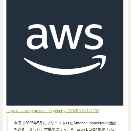
https://techblog.ap-com.co.jp/entry/2025/07/14/171204
今回は2025年5月にリリースされたAmazon Inspectorの機能
を調査しました。本機能により、Amazon ECRに格納された