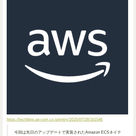
https://techblog.ap-com.co.jp/entry/2025/07/28/161546
今回は先日のアップデートで実装されたAmazon ECSネイテ