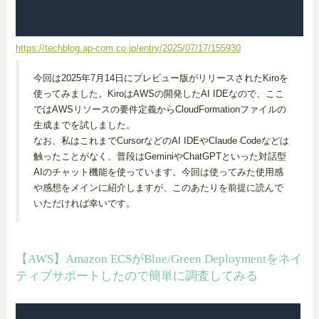
https://techblog.ap-com.co.jp/entry/2025/07/17/155930
今回は2025年7月14日にプレビュー版がリリースされたKiroを
使ってみました。KiroはAWSの開発したAI IDEなので、ここ
ではAWSリソースの要件定義からCloudFormationファイルの
生成までを試しました。
なお、私はこれまでCursorなどのAI IDEやClaude Codeなどは
触ったことがなく、普段はGeminiやChatGPTといった対話型
AIのチャット機能を使っています。今回は使ってみた使用感
や感想をメインに紹介しますが、このあたりを前提に読んで
いただければ幸いです。
【AWS】Amazon ECSがBlue/Green Deploymentをネイ
ティブサポートしたので簡単に調査してみる