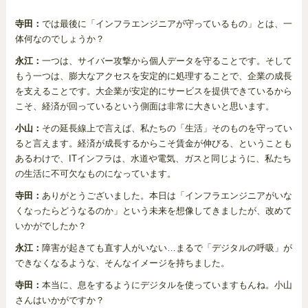
寺田：
では最後に「インフラエンジニアが守っているもの」とは、一
体何なのでしょうか？
永江：
一つは、サイバー攻撃から個人データを守ることです。そして
もう一つは、膨大なアクセスを安定的に処理することで、企業の成長
を支えることです。大企業が安定的にサービスを提供できているから
こそ、経済が回っているという側面は非常に大きいと思います。
小山：
その延長線上で言えば、私たちの「生活」そのものを守ってい
ると言えます。経済が成長するからこそ賃金が伸びる、ということも
あるわけで、ITインフラは、水道や電気、ガスと同じように、私たち
の生活に不可欠なものになっています。
寺田：
ありがとうございました。本日は「インフラエンジニアがいな
くなったらどうなるのか」という未来を想像してきましたが、改めて
いかがでしたか？
永江：
障害が起きても直す人がいない…まるで「デジタルの呼吸」が
できなくなるような、そんなイメージを持ちました。
寺田：
本当に、息をするようにデジタルを使っていますもんね。小山
さんはいかがですか？