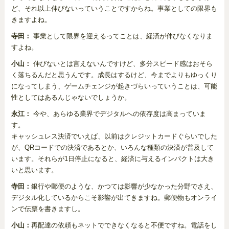
ど、それ以上伸びないっていうことですからね。事業としての限界も
きますよね。
寺田：
事業として限界を迎えるってことは、経済が伸びなくなりま
すよね。
小山：
伸びないとは言えないんですけど、多分スピード感はおそら
く落ちるんだと思うんです。成長はするけど、今までよりもゆっくり
になってしまう、ゲームチェンジが起きづらいっていうことは、可能
性としてはあるんじゃないでしょうか。
永江：
今や、あらゆる業界でデジタルへの依存度は高まっていま
す。
キャッシュレス決済でいえば、以前はクレジットカードぐらいでした
が、QRコードでの決済であるとか、いろんな種類の決済が普及して
います。それらが1日停止になると、経済に与えるインパクトは大き
いと思います。
寺田：
銀行や郵便のような、かつては影響が少なかった分野でさえ、
デジタル化しているからこそ影響が出てきますね。郵便物もオンライ
ンで伝票を書きますし。
小山：
再配達の依頼もネットでできなくなると不便ですね。電話をし