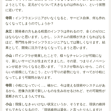
ようとしても、足元がぐらついて大きなものは作れない、という状態
に近いです。
寺田：
インフラエンジニアがいなくなると、サービス自体、何も作れ
なくなってしまうのでしょうか？
永江：
開発者の方もある程度のインフラは作れるので、全くのゼロに
はならないと思います。しかし、システムの規模が大きくなればなる
ほど、専門性を持つインフラエンジニアなしでは難しくなります。結
果として、開発に注力できなくなってしまうと思います。
小山：
ITインフラが発展したことで、様々なチャレンジが可能にな
り、新しいサービスが生まれてきました。その逆、つまりイノベーシ
ョンが起きづらくなると思います。「リスクが取れないから、このく
らいの規模にしておこう」という守りの姿勢になり、すべてが小粒に
なってしまう可能性があります。
寺田：
小粒になっていく…。確かに、今は使える技術やシステムがあ
るから、想像力次第で新しいものを生み出せるけれど、その可能性が
遮断されてしまうんですね。
小山：
我慢しなきゃいけない状況というか、そうすると、現状の維持
すらできなくなるので。「現状維持は退化」と言ったりもしますけ