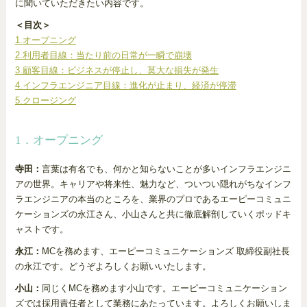
に聞いていただきたい内容です。
＜目次＞
1.オープニング
2.利用者目線：当たり前の日常が一瞬で崩壊
3.顧客目線：ビジネスが停止し、莫大な損失が発生
4.インフラエンジニア目線：進化が止まり、経済が停滞
5.クロージング
1．オープニング
寺田：
言葉は有名でも、何かと知らないことが多いインフラエンジニ
アの世界。キャリアや将来性、魅力など、ついつい隠れがちなインフ
ラエンジニアの本当のところを、業界のプロであるエーピーコミュニ
ケーションズの永江さん、小山さんと共に徹底解剖していくポッドキ
ャストです。
永江：
MCを務めます、エーピーコミュニケーションズ 取締役副社長
の永江です。どうぞよろしくお願いいたします。
小山：
同じくMCを務めます小山です。エーピーコミュニケーション
ズでは採用責任者として業務にあたっています。よろしくお願いしま