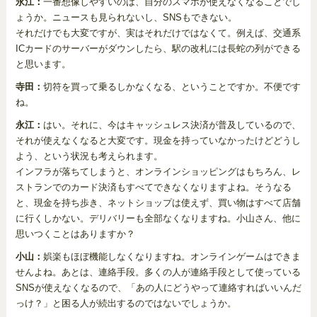
永江：
一番想像しやすいのは、自分のスマホが使えなくなることでし
ょうか。ニュースも見られないし、SNSもできない。
それだけでも大変ですが、実はそれだけではなくて。例えば、交通系
ICカードのサーバーがダウンしたら、駅の改札には長蛇の列ができる
と思います。
寺田：
切符を買って乗るしかなくなる、ということですか。不便です
ね。
永江：
はい。それに、今はキャッシュレス決済が普及しているので、
それが使えなくなると大変です。現金を持っていなかったけどどうし
よう、という状況も考えられます。
インフラが落ちてしまうと、オンラインショッピングはもちろん、レ
ストランでのカード決済もすべてできなくなりますよね。そうなる
と、現金を持ち歩き、ネットショップは使えず、買い物はすべて店舗
に行くしかない。デリバリーも全部なくなりますね。小山さん、他に
思いつくことはありますか？
小山：
娯楽もほぼ機能しなくなりますね。オンラインゲームはできま
せんよね。あとは、連絡手段。多くの人が連絡手段として使っている
SNSが使えなくなるので、「あの人にどうやって連絡すればいいんだ
っけ？」と困る人が続出するのではないでしょうか。