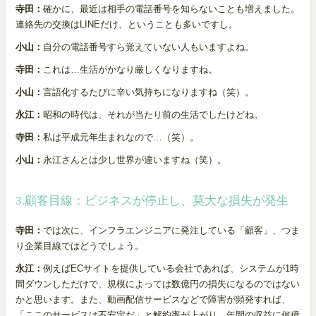
寺田：
確かに、最近は相手の電話番号を知らないことも増えました。
連絡先の交換はLINEだけ、ということも多いですし。
小山：
自分の電話番号すら覚えていない人もいますよね。
寺田：
これは…生活がかなり厳しくなりますね。
小山：
言語化するたびに辛い気持ちになりますね（笑）。
永江：
昭和の時代は、それが当たり前の生活でしたけどね。
寺田：
私は平成元年生まれなので…（笑）。
小山：
永江さんとは少し世界が違いますね（笑）。
3.顧客目線：ビジネスが停止し、莫大な損失が発生
寺田：
では次に、インフラエンジニアに発注している「顧客」、つま
り企業目線ではどうでしょう。
永江：
例えばECサイトを提供している会社であれば、システムが1時
間ダウンしただけで、規模によっては数億円の損失になるのではない
かと思います。また、動画配信サービスなどで障害が頻発すれば、
「ここのサービスは不安定だ」と解約率が上がり、年間の収益に何億