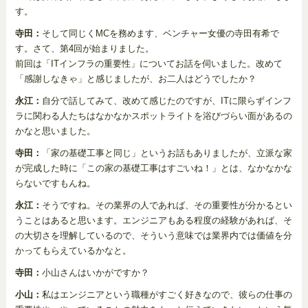
す。
寺田：
そして同じくMCを務めます、ベンチャー女優の寺田有希で
す。さて、第4回が始まりました。
前回は「ITインフラの重要性」についてお話を伺いました。改めて
「感謝しなきゃ」と感じましたが、お二人はどうでしたか？
永江：
自分で話してみて、改めて感じたのですが、ITに限らずインフ
ラに関わる人たちはなかなかスポットライトを浴びづらい面があるの
かなと思いました。
寺田：
「家の基礎工事と同じ」というお話もありましたが、立派な家
が完成した時に「この家の基礎工事はすごいね！」とは、なかなかな
らないですもんね。
永江：
そうですね。その業界の人であれば、その重要性が分かるとい
うことはあると思います。エンジニアもある程度の経験があれば、そ
の大切さを理解しているので、そういう意味では業界内では価値を分
かってもらえているかなと。
寺田：
小山さんはいかがですか？
小山：
私はエンジニアという職種がすごく好きなので、彼らの仕事の