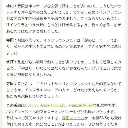
小山：
普段はポジティブな文脈で話すことが多いので、こうしたバッ
ドシナリオを話すのは久しぶりでした。ですが、改めてインフラエン
ジニアの重要性や価値を再認識できました。こうならないためにも、
ITインフラという分野にもっと注目が集まるよう、色々できることが
あるのではないかと感じました。
寺田：
お話を伺って、インフラエンジニアは「影のヒーロー」であ
り、私たちの生活を支えているのだと実感でき、すごく魅力的に感じ
ました。
永江：
見えづらい場所で働くことが多いですが、こうして想像してみ
ると、「やはり、いなくてはならない存在なんだ」ということに気づ
く良い機会になりましたね。
寺田：
皆さんも、このバッドシナリオに少しゾッとしたのではないで
しょうか。インフラエンジニアの方々にどれだけ支えられているか、
私たちも想像していきましょう。
この番組は
Spotify
、
Apple Podcast
、
Amazon Music
で配信中です。
ポッドキャストへのフォローとレビューもぜひお願いいたします。
番組へのご質問やリクエストは、
専用フォーム
か、各種SNSから受け
付けております。気になることがありましたら、ぜひお寄せくださ