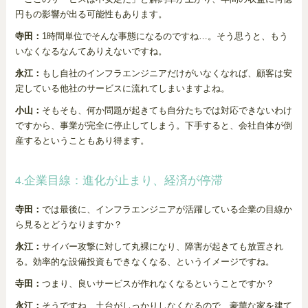
円もの影響が出る可能性もあります。
寺田：
1時間単位でそんな事態になるのですね…。そう思うと、もう
いなくなるなんてありえないですね。
永江：
もし自社のインフラエンジニアだけがいなくなれば、顧客は安
定している他社のサービスに流れてしまいますよね。
小山：
そもそも、何か問題が起きても自分たちでは対応できないわけ
ですから、事業が完全に停止してしまう。下手すると、会社自体が倒
産するということもあり得ます。
4.企業目線：進化が止まり、経済が停滞
寺田：
では最後に、インフラエンジニアが活躍している企業の目線か
ら見るとどうなりますか？
永江：
サイバー攻撃に対して丸裸になり、障害が起きても放置され
る。効率的な設備投資もできなくなる、というイメージですね。
寺田：
つまり、良いサービスが作れなくなるということですか？
永江：
そうですね、土台がしっかりしなくなるので、豪華な家を建て