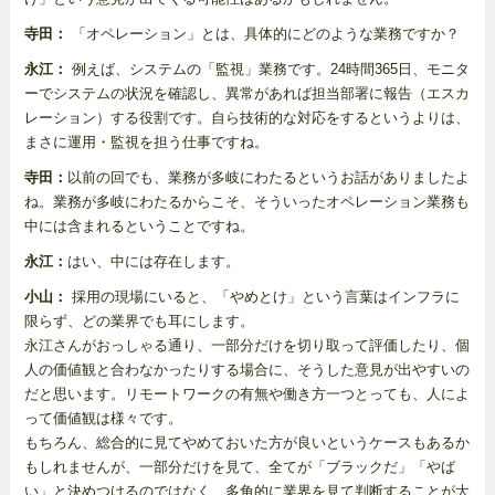
寺田：
「オペレーション」とは、具体的にどのような業務ですか？
永江：
例えば、システムの「監視」業務です。24時間365日、モニタ
ーでシステムの状況を確認し、異常があれば担当部署に報告（エスカ
レーション）する役割です。自ら技術的な対応をするというよりは、
まさに運用・監視を担う仕事ですね。
寺田：
以前の回でも、業務が多岐にわたるというお話がありましたよ
ね。業務が多岐にわたるからこそ、そういったオペレーション業務も
中には含まれるということですね。
永江：
はい、中には存在します。
小山：
採用の現場にいると、「やめとけ」という言葉はインフラに
限らず、どの業界でも耳にします。
永江さんがおっしゃる通り、一部分だけを切り取って評価したり、個
人の価値観と合わなかったりする場合に、そうした意見が出やすいの
だと思います。リモートワークの有無や働き方一つとっても、人によ
って価値観は様々です。
もちろん、総合的に見てやめておいた方が良いというケースもあるか
もしれませんが、一部分だけを見て、全てが「ブラックだ」「やば
い」と決めつけるのではなく、多角的に業界を見て判断することが大