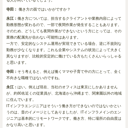
る人が向いているでしょう。
寺田：
働き方の面ではいかがですか？
永江：
働き方については、担当するクライアントや業務内容によって
勤務形態が変わるので、一部で夜間作業が発生することもあります。
そのため、どうしても夜間作業ができないという方にとっては、その
業務の配属先が合わない可能性はあります。
一方で、安定的なシステム運用が実現できている場合、逆に不規則な
勤務が少なくなります。これも企業やシステムの状況によって大きく
異なりますが、比較的安定的に働けている方もたくさんいらっしゃる
と思います。
寺田：
そう考えると、例えば働くママや子育て中の方にとって、全く
不向きな職種ではないのですね。
永江：
はい。例えば現在、当社のオフィスは東京にしかありません
が、約80名近くの従業員が、北海道から沖縄まで、関東圏以外の地域
に住んでいます。
ITインフラエンジニアはそういう働き方ができないのではないかとい
うのは、昔のイメージとしてありましたが、ITインフラメインのエン
ジニアは基本的にリモートワークです。働き方、特に場所の自由度は
かなり高いと思います。