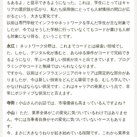
もあるよ」と提示できるようになった。これは、学生にとってはキャ
リアの選択肢が広がり、私たち採用側にとっても人材獲得の間口が広
がるという、大きな変化です。
以前は専門学校でインフラやネットワークを学んだ学生が主な対象で
したが、今ではそうした学校に行っていなくてもコードが書ける人材
も対象になり得る、ということです。
永江：
ネットワーク分野は、これまでコードとは縁遠い領域でし
た。しかし、デジタル化が進むと、あらゆる操作がコードで完結でき
るようになり、学ぶべき新しい技術が次々と出てきています。プログ
ラミングやコードと無縁ではいられなくなります。
ですから、以前はインフラエンジニアのキャリアは限定的な部分があ
りましたが、今は新しい技術をどんどん吸収できる、むしろ学んでい
かなければならない状況です。これはキャリアの発展という点で、非
常にポジティブな状況だと言えます。
寺田：
小山さんのお話では、市場価値も高まっているんですよね？
小山：
ただ、業界全体がこの変化に気づいているわけではありませ
ん。中には当事者自身がその変化に気づいていないケースもありま
す。
今、まさに大きなうねりが起き始めている段階です。これから業界全