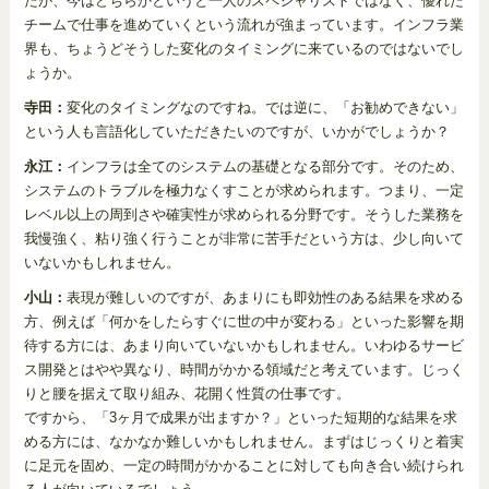
たが、今はどちらかというと一人のスペシャリストではなく、優れた
チームで仕事を進めていくという流れが強まっています。インフラ業
界も、ちょうどそうした変化のタイミングに来ているのではないでし
ょうか。
寺田：
変化のタイミングなのですね。では逆に、「お勧めできない」
という人も言語化していただきたいのですが、いかがでしょうか？
永江：
インフラは全てのシステムの基礎となる部分です。そのため、
システムのトラブルを極力なくすことが求められます。つまり、一定
レベル以上の周到さや確実性が求められる分野です。そうした業務を
我慢強く、粘り強く行うことが非常に苦手だという方は、少し向いて
いないかもしれません。
小山：
表現が難しいのですが、あまりにも即効性のある結果を求める
方、例えば「何かをしたらすぐに世の中が変わる」といった影響を期
待する方には、あまり向いていないかもしれません。いわゆるサービ
ス開発とはやや異なり、時間がかかる領域だと考えています。じっく
りと腰を据えて取り組み、花開く性質の仕事です。
ですから、「3ヶ月で成果が出ますか？」といった短期的な結果を求
める方には、なかなか難しいかもしれません。まずはじっくりと着実
に足元を固め、一定の時間がかかることに対しても向き合い続けられ