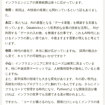
インフラエンジニアの業務範囲は徐々に広がっています。
寺田：
前回は、AI技術の発展にも関わっているという話もありまし
た。
永江：
私たちは、AIの基盤となる「データ基盤」を構築する支援も
行っています。Databricksという世界的な企業の技術を活用し、AIが
利用する「データの入れ物」を整備する仕事です。これもAI時代にお
けるインフラの新しい形であり、今後ますます需要が増えると考えて
います。
寺田：
時代の進化で、本当に幅が広がっていますね。 採用の観点か
ら見て、キャリアの可能性はいかがですか？
小山：
インフラエンジニアに対するニーズは確実に高まっていま
す。特に中途採用マーケットでは、人材獲得競争が激化していると感
じますね。
また、新卒採用の領域でも大きな変化があります。今の若い世代は、
高校生の頃からプログラミングに触れているんですよね。さらにイン
フラもコードで管理する時代になり、Pythonのような開発言語が書
ければ、インフラの世界でも活躍できる道が開かれました。
ですから、「コードが書けるのなら、開発だけじゃなくインフラの道