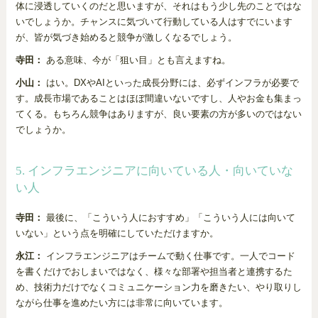
体に浸透していくのだと思いますが、それはもう少し先のことではな
いでしょうか。チャンスに気づいて行動している人はすでにいます
が、皆が気づき始めると競争が激しくなるでしょう。
寺田：
ある意味、今が「狙い目」とも言えますね。
小山：
はい。DXやAIといった成長分野には、必ずインフラが必要で
す。成長市場であることはほぼ間違いないですし、人やお金も集まっ
てくる。もちろん競争はありますが、良い要素の方が多いのではない
でしょうか。
5. インフラエンジニアに向いている人・向いていな
い人
寺田：
最後に、「こういう人におすすめ」「こういう人には向いて
いない」という点を明確にしていただけますか。
永江：
インフラエンジニアはチームで動く仕事です。一人でコード
を書くだけでおしまいではなく、様々な部署や担当者と連携するた
め、技術力だけでなくコミュニケーション力を磨きたい、やり取りし
ながら仕事を進めたい方には非常に向いています。