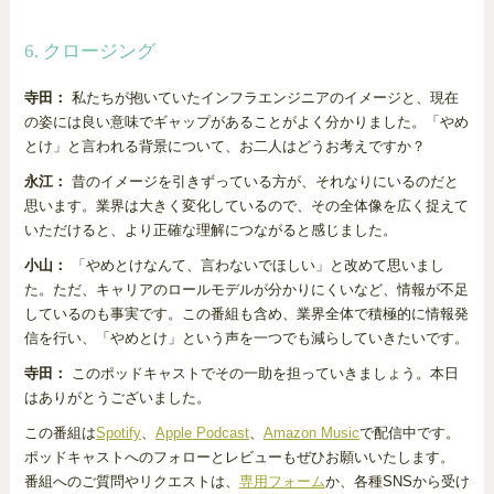
6. クロージング
寺田：
私たちが抱いていたインフラエンジニアのイメージと、現在
の姿には良い意味でギャップがあることがよく分かりました。「やめ
とけ」と言われる背景について、お二人はどうお考えですか？
永江：
昔のイメージを引きずっている方が、それなりにいるのだと
思います。業界は大きく変化しているので、その全体像を広く捉えて
いただけると、より正確な理解につながると感じました。
小山：
「やめとけなんて、言わないでほしい」と改めて思いまし
た。ただ、キャリアのロールモデルが分かりにくいなど、情報が不足
しているのも事実です。この番組も含め、業界全体で積極的に情報発
信を行い、「やめとけ」という声を一つでも減らしていきたいです。
寺田：
このポッドキャストでその一助を担っていきましょう。本日
はありがとうございました。
この番組は
Spotify
、
Apple Podcast
、
Amazon Music
で配信中です。
ポッドキャストへのフォローとレビューもぜひお願いいたします。
番組へのご質問やリクエストは、
専用フォーム
か、各種SNSから受け