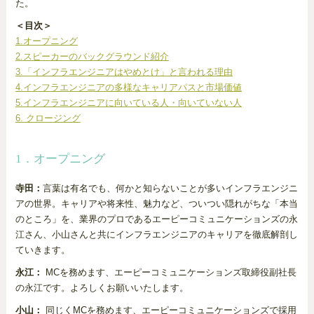
た。
＜目次＞
1.オープニング
2.スピーカーのバックグラウンド紹介
3.「インフラエンジニアはやめとけ」と言われる理由
4.インフラエンジニアの多様なキャリアパスと市場価値
5.インフラエンジニアに向いている人・向いていない人
6. クロージング
1．オープニング
寺田：
言葉は有名でも、何かと知らないことが多いインフラエンジニ
アの世界。キャリアや将来性、魅力など、ついつい隠れがちな「本当
のところ」を、業界のプロであるエーピーコミュニケーションズの永
江さん、小山さんと共にインフラエンジニアのキャリアを徹底解剖し
ていきます。
永江：
MCを務めます、エーピーコミュニケーションズ取締役副社長
の永江です。よろしくお願いいたします。
小山：
同じくMCを務めます、エーピーコミュニケーションズで採用