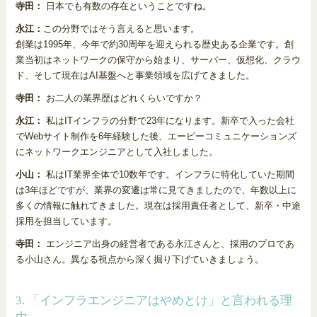
寺田：
日本でも有数の存在ということですね。
永江：
この分野ではそう言えると思います。
創業は1995年、今年で約30周年を迎えられる歴史ある企業です。創
業当初はネットワークの保守から始まり、サーバー、仮想化、クラウ
ド、そして現在はAI基盤へと事業領域を広げてきました。
寺田：
お二人の業界歴はどれくらいですか？
永江：
私はITインフラの分野で23年になります。新卒で入った会社
でWebサイト制作を6年経験した後、エーピーコミュニケーションズ
にネットワークエンジニアとして入社しました。
小山：
私はIT業界全体で10数年です。インフラに特化していた期間
は3年ほどですが、業界の変遷は常に見てきましたので、年数以上に
多くの情報に触れてきました。現在は採用責任者として、新卒・中途
採用を担当しています。
寺田：
エンジニア出身の経営者である永江さんと、採用のプロであ
る小山さん。異なる視点から深く掘り下げていきましょう。
3. 「インフラエンジニアはやめとけ」と言われる理