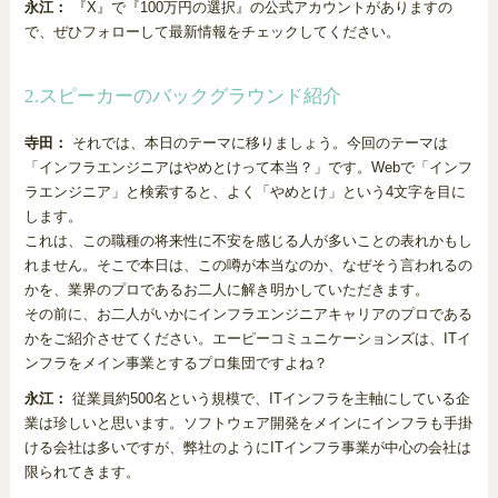
永江：
『X』で『100万円の選択』の公式アカウントがありますの
で、ぜひフォローして最新情報をチェックしてください。
2.スピーカーのバックグラウンド紹介
寺田：
それでは、本日のテーマに移りましょう。今回のテーマは
「インフラエンジニアはやめとけって本当？」です。Webで「インフ
ラエンジニア」と検索すると、よく「やめとけ」という4文字を目に
します。
これは、この職種の将来性に不安を感じる人が多いことの表れかもし
れません。そこで本日は、この噂が本当なのか、なぜそう言われるの
かを、業界のプロであるお二人に解き明かしていただきます。
その前に、お二人がいかにインフラエンジニアキャリアのプロである
かをご紹介させてください。エーピーコミュニケーションズは、ITイ
ンフラをメイン事業とするプロ集団ですよね？
永江：
従業員約500名という規模で、ITインフラを主軸にしている企
業は珍しいと思います。ソフトウェア開発をメインにインフラも手掛
ける会社は多いですが、弊社のようにITインフラ事業が中心の会社は
限られてきます。