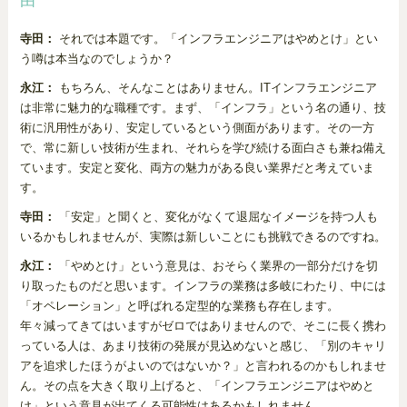
由
寺田：
それでは本題です。「インフラエンジニアはやめとけ」とい
う噂は本当なのでしょうか？
永江：
もちろん、そんなことはありません。ITインフラエンジニア
は非常に魅力的な職種です。まず、「インフラ」という名の通り、技
術に汎用性があり、安定しているという側面があります。その一方
で、常に新しい技術が生まれ、それらを学び続ける面白さも兼ね備え
ています。安定と変化、両方の魅力がある良い業界だと考えていま
す。
寺田：
「安定」と聞くと、変化がなくて退屈なイメージを持つ人も
いるかもしれませんが、実際は新しいことにも挑戦できるのですね。
永江：
「やめとけ」という意見は、おそらく業界の一部分だけを切
り取ったものだと思います。インフラの業務は多岐にわたり、中には
「オペレーション」と呼ばれる定型的な業務も存在します。
年々減ってきてはいますがゼロではありませんので、そこに長く携わ
っている人は、あまり技術の発展が見込めないと感じ、「別のキャリ
アを追求したほうがよいのではないか？」と言われるのかもしれませ
ん。その点を大きく取り上げると、「インフラエンジニアはやめと
け」という意見が出てくる可能性はあるかもしれません。