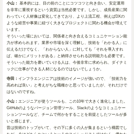
小山：
基本的には、目の前のことにコツコツと向き合い、安定運用
を非常に重視するという資質は当然必要です。しかし、成長産業に関
わっていく人材像は変化してきており、より上流工程、例えばDXの
ような経営や事業に紐づく大きなプロジェクトに関わる機会が増えて
います。
そういった場においては、関係者と向き合えるコミュニケーション能
力が求められます。業界や市場を深く理解し、技術を「わかる人」に
伝えるだけでなく、「わからない人」に対しても「それを導入すれ
ば、確かにメリットがある」と納得させられる説明能力も必要です。
そういった能力を磨いていける人は、今後非常に求められ、ダイナミ
ックに仕事ができる人材になるのではないでしょうか。
寺田：
インフラエンジニアは技術のイメージが強いので、「技術力を
高めれば良い」と考えがちな職種かと思っていましたが、それだけで
はないのですね。
小山：
エンジニアが使うツールも、この10年で大きく進化しました。
GitHubのようなバージョン管理ツール、Slackのようなコミュニケー
ションツールなど、チームで何かをすることを前提としたツールが多
いと感じます。
昔は技術のトップがいて、その下に多くの人が集まるという構図でし