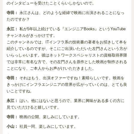
のインタビューを受けたことくらいしかないので。
寺田：
永江さんは、どのような経緯で映画に出演されることになっ
たのですか？
永江：
私が5年以上続けている『エンジニアBooks』というYouTube
チャンネルがきっかけです。
このチャンネルでは、ITインフラ系の技術書の著者をお招きして本を
紹介しているのですが、そこにご出演いただいた左門さんという方が
いらっしゃいます。彼はネットワークスペシャリストの資格取得界隈
では非常に有名な方で、その左門さんを原作とした映画が制作される
ことになり、ご本人からお声がけいただきました。
寺田：
それはもう、出演オファーですね！素晴らしいです。映画を
きっかけにインフラエンジニアの世界が広がっていくのは、とても良
いことですね。
永江：
はい。他にはないと思うので、業界に興味がある多くの方に
見ていただけると嬉しいです。
寺田：
映画の公開、楽しみにしています。
小山：
社員一同、楽しみにしています。