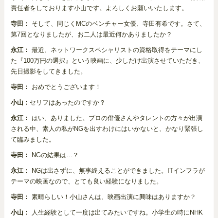
責任者をしております小山です。よろしくお願いいたします。
寺田：
そして、同じくMCのベンチャー女優、寺田有希です。さて、
第7回となりましたが、お二人は最近何かありましたか？
永江：
最近、ネットワークスペシャリストの資格取得をテーマにし
た『100万円の選択』という映画に、少しだけ出演させていただき、
先日撮影をしてきました。
寺田：
おめでとうございます！
小山：
セリフはあったのですか？
永江：
はい、ありました。プロの俳優さんやタレントの方々が出演
される中、素人の私がNGを出すわけにはいかないと、かなり緊張し
て臨みました。
寺田：
NGの結果は…？
永江：
NGは出さずに、無事終えることができました。ITインフラが
テーマの映画なので、とても良い経験になりました。
寺田：
素晴らしい！小山さんは、映画出演に興味はありますか？
小山：
人生経験として一度は出てみたいですね。小学生の時にNHK