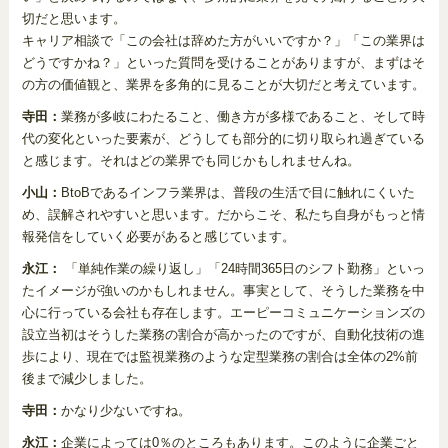
切だと思います。
キャリア相談で「この会社は辞めた方がいいですか？」「この業界は
どうですかね？」といった質問を受けることがありますが、まずはそ
の方の価値観と、業界を多角的に見ることが大切だと考えています。
寺田：
業務が多岐にわたること、働き方が多様であること、そして時
代の変化といった要素が、どうしても部分的に切り取られ過ぎている
と感じます。それはどの業界でも同じかもしれませんね。
小山：
BtoBであるインフラ業界は、普段の生活で目に触れにくいた
め、誤解されやすいと思います。だからこそ、私たち自身がもっと情
報発信をしていく必要があると感じています。
永江：
「単純作業の繰り返し」「24時間365日のシフト勤務」といっ
たイメージが強いのかもしれません。事実として、そうした業務を中
心に行っている会社も存在します。エーピーコミュニケーションズの
設立当初はそうした業務の割合が高かったのですが、自動化技術の進
歩により、現在では監視業務のような定型業務の割合は全体の2%前
後まで減少しました。
寺田：
かなり少ないですね。
永江：
企業によっては0％のところもあります。このように企業ごと