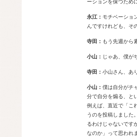
ーションを保つため
永江：
モチベーショ
んですけれども、そ
寺田：
もう先週から
小山：
じゃあ、僕が
寺田：
小山さん、あ
小山：
僕は自分がチ
分で自分を煽る、と
例えば、直近で「これ
うのを投稿しました
るわけじゃないです
なのか」って思われ