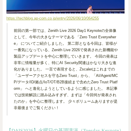
https://techblog.ap-com.co.jp/entry/2026/06/10/064255
前回の第一部では、Zenith Live 2026 Day1 Keynoteの全体像
として、今年の大きなテーマである 「Zero Trust Everywher
e」 についてご紹介しました。 第二部となる今回は、皆様が
一番気になっている、Zenith Live 2026で発表された新機能や
製品アップデートを中心に整理していきます。 今回の発表は
非常に情報量が多く、特にAI Security関連はかなり大きな進
化がありました。 一言で表現すると、Zscalerはこれまでの
「ユーザーアクセスを守るZero Trust」から、「AI/Agent/MC
P/データ/ID/拠点/IoT/OT/B2B接続まで含めたZero Trust Platf
orm」 へと進化しようとしているように感じました。 本記事
では技術解説に踏み込みすぎず、まずは「今回何が発表され
たのか」を中心に整理します。 少々ボリュームありますが是
非最後までご覧ください！
【DAIS2026】火曜日の基調講演（Tuesday Keynote）