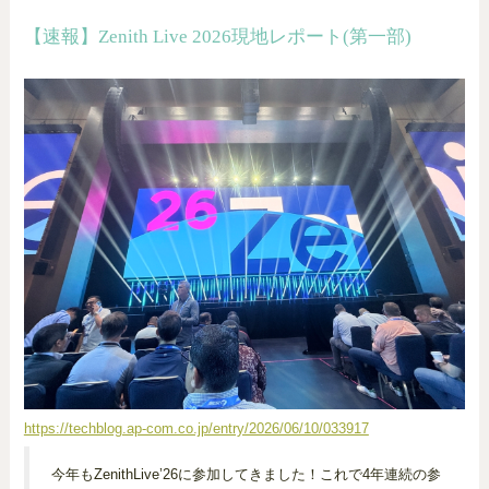
【速報】Zenith Live 2026現地レポート(第一部)
https://techblog.ap-com.co.jp/entry/2026/06/10/033917
今年もZenithLive’26に参加してきました！これで4年連続の参