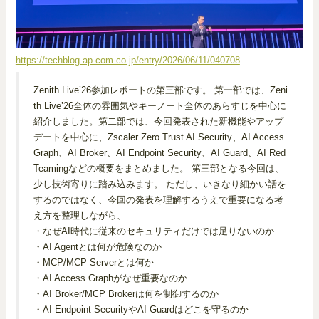
https://techblog.ap-com.co.jp/entry/2026/06/11/040708
Zenith Live’26参加レポートの第三部です。 第一部では、Zeni
th Live’26全体の雰囲気やキーノート全体のあらすじを中心に
紹介しました。第二部では、今回発表された新機能やアップ
デートを中心に、Zscaler Zero Trust AI Security、AI Access
Graph、AI Broker、AI Endpoint Security、AI Guard、AI Red
Teamingなどの概要をまとめました。 第三部となる今回は、
少し技術寄りに踏み込みます。 ただし、いきなり細かい話を
するのではなく、今回の発表を理解するうえで重要になる考
え方を整理しながら、
・なぜAI時代に従来のセキュリティだけでは足りないのか
・AI Agentとは何が危険なのか
・MCP/MCP Serverとは何か
・AI Access Graphがなぜ重要なのか
・AI Broker/MCP Brokerは何を制御するのか
・AI Endpoint SecurityやAI Guardはどこを守るのか