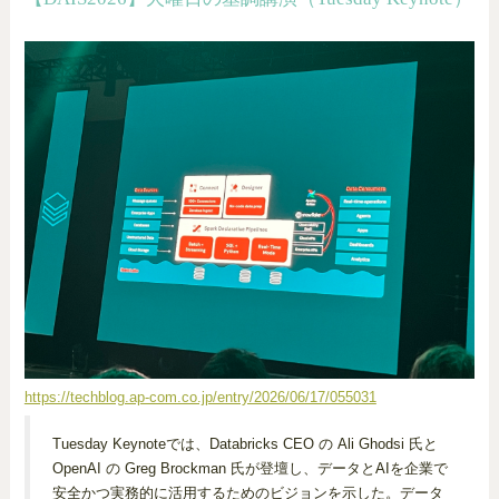
https://techblog.ap-com.co.jp/entry/2026/06/17/055031
Tuesday Keynoteでは、Databricks CEO の Ali Ghodsi 氏と
OpenAI の Greg Brockman 氏が登壇し、データとAIを企業で
安全かつ実務的に活用するためのビジョンを示した。データ