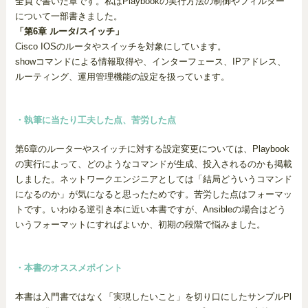
全員で書いた章です。私はPlaybookの実行方法の制御やフィルター
について一部書きました。
「第6章 ルータ/スイッチ」
Cisco IOSのルータやスイッチを対象にしています。
showコマンドによる情報取得や、インターフェース、IPアドレス、
ルーティング、運用管理機能の設定を扱っています。
・執筆に当たり工夫した点、苦労した点
第6章のルーターやスイッチに対する設定変更については、Playbook
の実行によって、どのようなコマンドが生成、投入されるのかも掲載
しました。ネットワークエンジニアとしては「結局どういうコマンド
になるのか」が気になると思ったためです。苦労した点はフォーマッ
トです。いわゆる逆引き本に近い本書ですが、Ansibleの場合はどう
いうフォーマットにすればよいか、初期の段階で悩みました。
・本書のオススメポイント
本書は入門書ではなく「実現したいこと」を切り口にしたサンプルPl