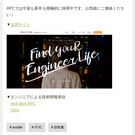
APCでは中途も新卒も積極的に採用中です。お気軽にご連絡くださ
い！
▼
採用サイト
▼エンジニアによる技術情報発信
tech blog APC
Qiita
ansible
iTOC
技術書