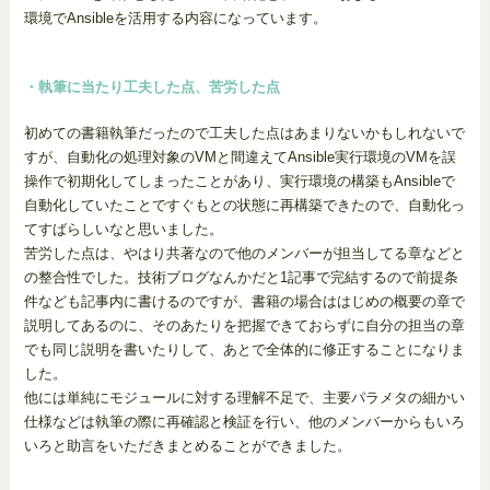
環境でAnsibleを活用する内容になっています。
・執筆に当たり工夫した点、苦労した点
初めての書籍執筆だったので工夫した点はあまりないかもしれないで
すが、自動化の処理対象のVMと間違えてAnsible実行環境のVMを誤
操作で初期化してしまったことがあり、実行環境の構築もAnsibleで
自動化していたことですぐもとの状態に再構築できたので、自動化っ
てすばらしいなと思いました。
苦労した点は、やはり共著なので他のメンバーが担当してる章などと
の整合性でした。技術ブログなんかだと1記事で完結するので前提条
件なども記事内に書けるのですが、書籍の場合ははじめの概要の章で
説明してあるのに、そのあたりを把握できておらずに自分の担当の章
でも同じ説明を書いたりして、あとで全体的に修正することになりま
した。
他には単純にモジュールに対する理解不足で、主要パラメタの細かい
仕様などは執筆の際に再確認と検証を行い、他のメンバーからもいろ
いろと助言をいただきまとめることができました。