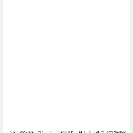
Linux、VMware、コンテナ、Cisco IOS、ACI、BIG-IP向けのPlayboo