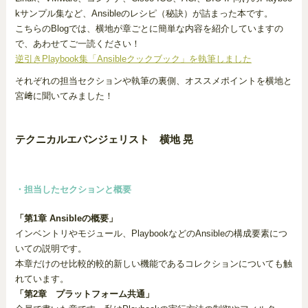
kサンプル集など、Ansibleのレシピ（秘訣）が詰まった本です。
こちらのBlogでは、横地が章ごとに簡単な内容を紹介していますの
で、あわせてご一読ください！
逆引きPlaybook集「Ansibleクックブック」を執筆しました
それぞれの担当セクションや執筆の裏側、オススメポイントを横地と
宮﨑に聞いてみました！
テクニカルエバンジェリスト 横地 晃
・担当したセクションと概要
「第1章 Ansibleの概要」
インベントリやモジュール、PlaybookなどのAnsibleの構成要素につ
いての説明です。
本章だけのせ比較的較的新しい機能であるコレクションについても触
れています。
「第2章 プラットフォーム共通」