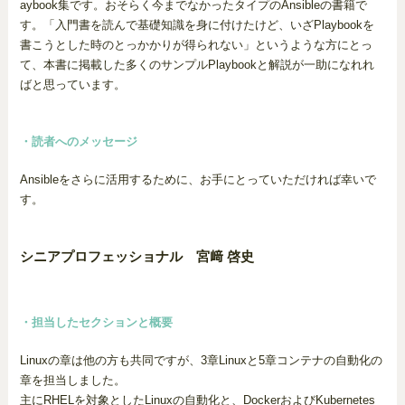
aybook集です。おそらく今までなかったタイプのAnsibleの書籍で
す。「入門書を読んで基礎知識を身に付けたけど、いざPlaybookを
書こうとした時のとっかかりが得られない」というような方にとっ
て、本書に掲載した多くのサンプルPlaybookと解説が一助になれれ
ばと思っています。
・読者へのメッセージ
Ansibleをさらに活用するために、お手にとっていただければ幸いで
す。
シニアプロフェッショナル 宮﨑 啓史
・担当したセクションと概要
Linuxの章は他の方も共同ですが、3章Linuxと5章コンテナの自動化の
章を担当しました。
主にRHELを対象としたLinuxの自動化と、DockerおよびKubernetes