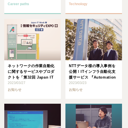
A･･･
Career paths
Technology
ネットワークの作業自動化
NTTデータ様の導入事例を
に関するサービスやプロダ
公開！ITインフラ自動化支
クトを「第32回 Japan IT
援サービス 『Automation
Week 春」に･･･
2023/03/27
Coordi･･･
2023/03/23
お知らせ
お知らせ