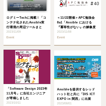
ログミーTechに掲載！「コ
＜11/22開催＞APC勉強会
ンテナ化されたAnsible実
8a1「Ansible における
行環境の周辺ツールまと
『冪等性がない』の解像度
め」＠インフラ技術基･･･
2023/11/09
を上げたい」
2023/11/08
Event
Event
「Software Design 2023年
Ansibleを提供するレッド
11月号」に当社エンジニア
ハット社と共に「DIS ICT
が寄稿しました
EXPO in 関西」に出展
2023/10/11
2023/08/01