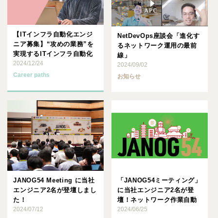
【ITインフラ自動化エンジ
NetDevOps座談会「進化す
ニア募集】“攻めの業務”を
るネットワーク運用の最前
実現するITインフラ自動化
線」
に、一緒に挑戦しません･･･
2024/12/24
2024/09/02
Career paths
お知らせ
JANOG54 Meeting に当社
「JANOG54ミーティング」
エンジニア2名が登壇しまし
に当社エンジニア2名が登
た！
壇！ネットワーク作業自動
2024/07/12
化に関する サービス・･･･
2024/06/25