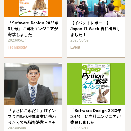
「Software Design 2023年
【イベントレポート】
6月号」に当社エンジニアが
Japan IT Week 春に出展し
寄稿しました
ました！
2023/05/17
2023/05/09
Technology
Event
「まさにこれだ！」ITイン
「Software Design 2023年
フラ自動化推進事業に携わ
5月号」に当社エンジニアが
りたくて転職を決意～キャ
寄稿しました
リア採用メンバーから見た
2023/05/08
2023/04/17