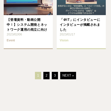
【登壇資料・動画公開
「＠IT」にインタビューに
中！】システム開発とネッ
インタビューが掲載されま
トワーク運用の両立に向け
した
た取り組みと課題＠
2023/02/06
2023/01/17
JANOG51･･･
Event
Vision
1
2
3
NEXT »