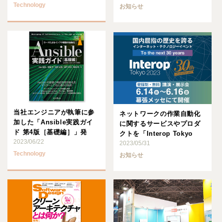
Technology
お知らせ
当社エンジニアが執筆に参
ネットワークの作業自動化
加した「Ansible実践ガイ
に関するサービスやプロダ
ド 第4版［基礎編］」発
クトを「Interop Tokyo
売！
2023/06/22
2023」に出展･･･
2023/05/31
Technology
お知らせ