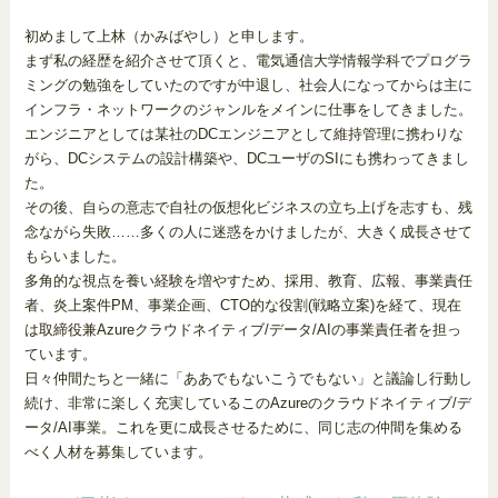
初めまして上林（かみばやし）と申します。
まず私の経歴を紹介させて頂くと、電気通信大学情報学科でプログラ
ミングの勉強をしていたのですが中退し、社会人になってからは主に
インフラ・ネットワークのジャンルをメインに仕事をしてきました。
エンジニアとしては某社のDCエンジニアとして維持管理に携わりな
がら、DCシステムの設計構築や、DCユーザのSIにも携わってきまし
た。
その後、自らの意志で自社の仮想化ビジネスの立ち上げを志すも、残
念ながら失敗……多くの人に迷惑をかけましたが、大きく成長させて
もらいました。
多角的な視点を養い経験を増やすため、採用、教育、広報、事業責任
者、炎上案件PM、事業企画、CTO的な役割(戦略立案)を経て、現在
は取締役兼Azureクラウドネイティブ/データ/AIの事業責任者を担っ
ています。
日々仲間たちと一緒に「ああでもないこうでもない」と議論し行動し
続け、非常に楽しく充実しているこのAzureのクラウドネイティブ/デ
ータ/AI事業。これを更に成長させるために、同じ志の仲間を集める
べく人材を募集しています。