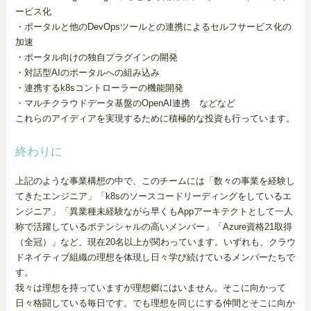
ービス化
・ポータルと他のDevOpsツールとの連携によるセルフサービス化の
加速
・ポータル向けの独自プラグインの開発
・対話型AIのポータルへの組み込み
・連携するk8sコントローラーの機能開発
・マルチクラウドデータ基盤のOpenAI連携 などなど
これらのアイディアを実現するために積極的な投資も行っています。
終わりに
上記のような事業構想の中で、このチームには「数々の事業を経験し
てきたエンジニア」「k8sのソースコードリーディングをしているエ
ンジニア」「異業種未経験ながら早くもAppアーキテクトとして一人
称で活躍しているポテンシャルの高いメンバー」「Azure資格21取得
（全冠）」など、現在20名以上が関わっています。いずれも、クラウ
ドネイティブ組織の理想を体現し日々学び続けているメンバーたちで
す。
我々は理想を持っていますが理想郷にはいません。そこに向かって
日々格闘している毎日です。でも理想を同じにする仲間とそこに向か