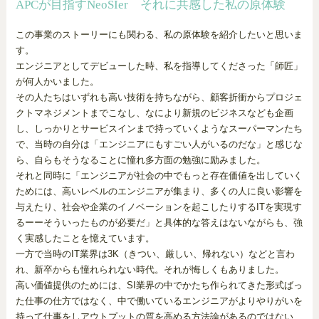
APCが目指すNeoSIer それに共感した私の原体験
この事業のストーリーにも関わる、私の原体験を紹介したいと思いま
す。
エンジニアとしてデビューした時、私を指導してくださった「師匠」
が何人かいました。
その人たちはいずれも高い技術を持ちながら、顧客折衝からプロジェ
クトマネジメントまでこなし、なにより新規のビジネスなども企画
し、しっかりとサービスインまで持っていくようなスーパーマンたち
で、当時の自分は「エンジニアにもすごい人がいるのだな」と感じな
ら、自らもそうなることに憧れ多方面の勉強に励みました。
それと同時に「エンジニアが社会の中でもっと存在価値を出していく
ためには、高いレベルのエンジニアが集まり、多くの人に良い影響を
与えたり、社会や企業のイノベーションを起こしたりするITを実現す
るーーそういったものが必要だ」と具体的な答えはないながらも、強
く実感したことを憶えています。
一方で当時のIT業界は3K（きつい、厳しい、帰れない）などと言わ
れ、新卒からも憧れられない時代。それが悔しくもありました。
高い価値提供のためには、SI業界の中でかたち作られてきた形式ばっ
た仕事の仕方ではなく、中で働いているエンジニアがよりやりがいを
持って仕事をしアウトプットの質を高める方法論があるのではない