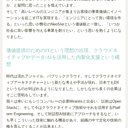
か、と疑問に思ったことを憶えています。
そして「高いレベルのエンジニアが集まりお客様の事業価値にイノベ
ーションを起こすITを実現する」「エンジニアにとって良い環境を作
る」といった思いが弊社のNeoSIerという価値観と一致し、「いつか
社会に良い影響を与える事業を創りたい」という思いを抱くようにな
りました。
価値提供のためのITという理想の出現、クラウドネ
イティブやデータ/AIを活用した内製化支援という構
想
時代は流れアジャイル、パブリッククラウド、そしてクラウドネイテ
ィブアーキテクチャーという新たな考えや手法が現れ、日本でもDX
というものが叫ばれるようになりました。しかしながら多くの企業は
そこに苦戦をしています。
我々は幸いにもシリコンバレーの企業Mirantisと出会い、以前はOpen
Stackに、そして今はクラウドネイティブ技術やそれを活用するPlatf
orm Engineering、そして対話型AI技術にアプローチをするなど、い
ち早くこういった技術に触れる機会があり、組織の中で文化や技術の
種を育んでくることが出来ました。