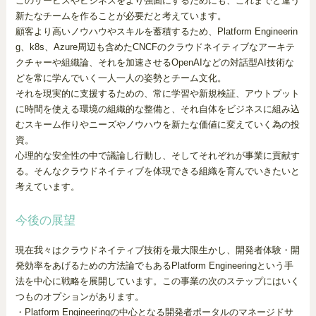
このサービスやビジネスをより強固にするためにも、これまでと違う
新たなチームを作ることが必要だと考えています。
顧客より高いノウハウやスキルを蓄積するため、Platform Engineerin
g、k8s、Azure周辺も含めたCNCFのクラウドネイティブなアーキテ
クチャーや組織論、それを加速させるOpenAIなどの対話型AI技術な
どを常に学んでいく一人一人の姿勢とチーム文化。
それを現実的に支援するための、常に学習や新規検証、アウトプット
に時間を使える環境の組織的な整備と、それ自体をビジネスに組み込
むスキーム作りやニーズやノウハウを新たな価値に変えていく為の投
資。
心理的な安全性の中で議論し行動し、そしてそれぞれが事業に貢献す
る。そんなクラウドネイティブを体現できる組織を育んでいきたいと
考えています。
今後の展望
現在我々はクラウドネイティブ技術を最大限生かし、開発者体験・開
発効率をあげるための方法論でもあるPlatform Engineeringという手
法を中心に戦略を展開しています。この事業の次のステップにはいく
つものオプションがあります。
・Platform Engineeringの中心となる開発者ポータルのマネージドサ