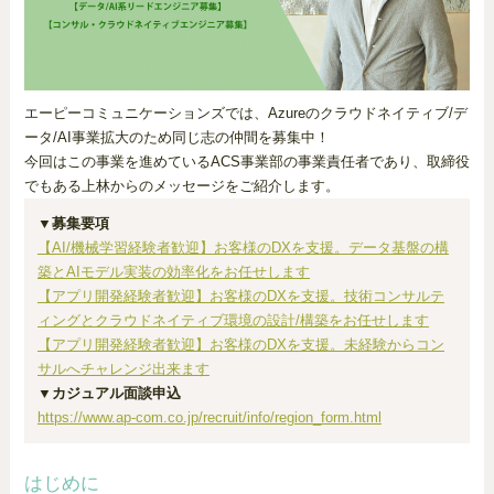
エーピーコミュニケーションズでは、Azureのクラウドネイティブ/デ
ータ/AI事業拡大のため同じ志の仲間を募集中！
今回はこの事業を進めているACS事業部の事業責任者であり、取締役
でもある上林からのメッセージをご紹介します。
▼募集要項
【AI/機械学習経験者歓迎】お客様のDXを支援。データ基盤の構
築とAIモデル実装の効率化をお任せします
【アプリ開発経験者歓迎】お客様のDXを支援。技術コンサルテ
ィングとクラウドネイティブ環境の設計/構築をお任せします
【アプリ開発経験者歓迎】お客様のDXを支援。未経験からコン
サルへチャレンジ出来ます
▼カジュアル面談申込
https://www.ap-com.co.jp/recruit/info/region_form.html
はじめに