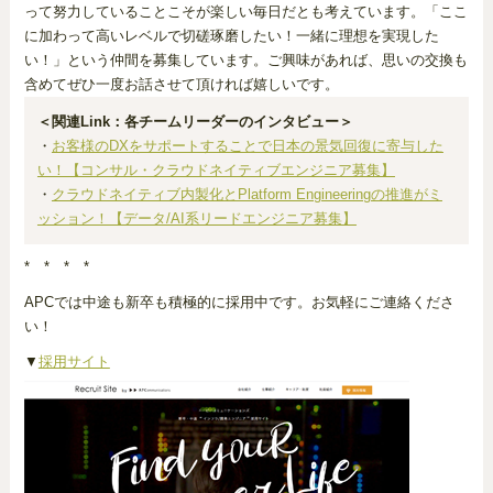
って努力していることこそが楽しい毎日だとも考えています。「ここ
に加わって高いレベルで切磋琢磨したい！一緒に理想を実現した
い！」という仲間を募集しています。ご興味があれば、思いの交換も
含めてぜひ一度お話させて頂ければ嬉しいです。
＜関連Link：各チームリーダーのインタビュー＞
・
お客様のDXをサポートすることで日本の景気回復に寄与した
い！【コンサル・クラウドネイティブエンジニア募集】
・
クラウドネイティブ内製化とPlatform Engineeringの推進がミ
ッション！【データ/AI系リードエンジニア募集】
* * * *
APCでは中途も新卒も積極的に採用中です。お気軽にご連絡くださ
い！
▼
採用サイト