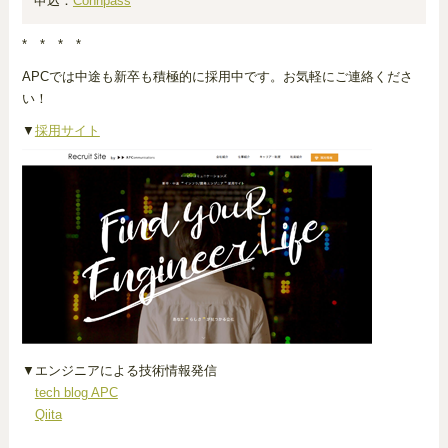
申込：
Connpass
* * * *
APCでは中途も新卒も積極的に採用中です。お気軽にご連絡くださ
い！
▼
採用サイト
▼エンジニアによる技術情報発信
tech blog APC
Qiita