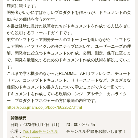
確実に減ります。
開発者がいかにすばらしいプロダクトを作ろうが、ドキュメントの欠
如がその価値を奪うのです。
本書は経験に長けた執筆者たちがドキュメントを作成する方法をゼロ
から説明するフィールドガイドです。
架空のソフトウェア開発チームのストーリーを追いながら、ソフトウ
ェア開発ライフサイクルの各ステップにおいて、ユーザーニーズの理
解、開発者に役立つドキュメントの作成、公開、測定、保守に至るま
で、開発を最適化するためのドキュメント作成の技術を解説していま
す。
これまで学ぶ機会のなかったREADME、APIリファレンス、チュート
リアル、コンセプトドキュメント、リリースノートなど、さまざまな
種類のドキュメントの書き方について学ぶことができる一冊です。
ドキュメントを作成している現場のエンジニアやテクニカルライタ
ー、プロダクトマネジャーの方に最適の内容です。
https://pub.jmam.co.jp/book/b622627.html
開催概要
日時：2023年6月12日（月） 20：00～20：45
会場：
YouTubeチャンネル
チャンネル登録をお願いします！