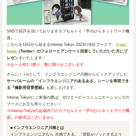
SNSで好評を頂いておりますカプセルトイ『手のひらネットワーク機
器』。
こちらを14日から始まるInterop Tokyo 2023の当社ブースで、
@apc_
tweet
（Twitter）のフォローとアンケート回答していただいた方にプ
レゼント
いたします！
※お一人様1つ限り、数に限りがございます
さらに！＋αとして、インフラエンジニア川柳からピックアップした
サーバルームの「インフラエンジニアのあるある」シーンを再現でき
る『撮影用背景壁紙』
も差し上げます。
Interop Tokyoにご来場の際は、ぜひエーピーコミュニケーションズの
ブースにお立ち寄りください！
※Interop Tokyoの会場内でのカプセルトイ『手のひらネットワーク機
器』の販売はございません
■インフラエンジニア川柳とは
インフラエンジニアなら 共感できる、「背筋がゾッとするよう