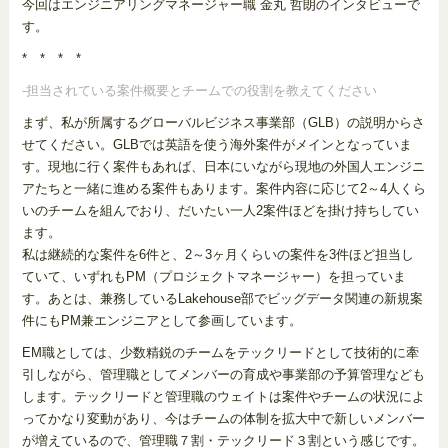
今回はエンジニアリングマネージャー職 金丸 哲朗のインタビューで
す。
* * * *
-担当されている案件概要とチームでの役割を教えてください
まず、私が所属するグローバルビジネス事業部（GLB）の説明からさ
せてください。GLBでは英語を使う海外案件がメインとなっていま
す。現地に行く案件もあれば、日本にいながら現地の外国人エンジニ
アたちと一緒に進める案件もあります。案件内容に応じて2～4人くら
いのチームを組んでおり、だいたい一人2案件ほどを掛け持ちしてい
ます。
私は継続的な案件を6件と、2～3ヶ月くらいの案件を3件ほど担当し
ていて、いずれもPM（プロジェクトマネージャー）を担っていま
す。あとは、兼務しているLakehouse部でビッグデータ関連の新規案
件にもPM兼エンジニアとして参画しています。
EM職としては、少数精鋭のチームをテックリードとして技術的に牽
引しながら、管理職としてメンバーの育成や事業部の予算管理なども
します。テックリードと管理職のウェイトは案件やチームの状況によ
ってかなり変動があり、今はチームの体制を拡大中で新しいメンバー
が増えているので、管理職７割・テックリード３割という感じです。