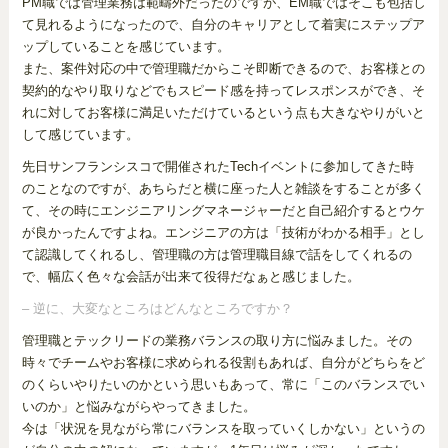
PM職では管理業務は範疇外だったのですが、EM職ではそこも包括し
て見れるようになったので、自分のキャリアとして着実にステップア
ップしていることを感じています。
また、案件対応の中で管理職だからこそ即断できるので、お客様との
契約的なやり取りなどでもスピード感を持ってレスポンスができ、そ
れに対してお客様に満足いただけているという点も大きなやりがいと
して感じています。
先日サンフランシスコで開催されたTechイベントに参加してきた時
のことなのですが、あちらだと横に座った人と雑談をすることが多く
て、その時にエンジニアリングマネージャーだと自己紹介するとウケ
が良かったんですよね。エンジニアの方は「技術がわかる相手」とし
て認識してくれるし、管理職の方は管理職目線で話をしてくれるの
で、幅広く色々な会話が出来て役得だなぁと感じました。
– 逆に、大変なところはどんなところですか？
管理職とテックリードの業務バランスの取り方に悩みました。その
時々でチームやお客様に求められる役割もあれば、自分がどちらをど
のくらいやりたいのかという思いもあって、常に「このバランスでい
いのか」と悩みながらやってきました。
今は「状況を見ながら常にバランスを取っていくしかない」というの