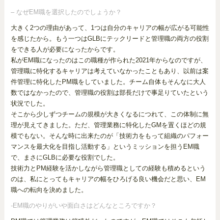
– なぜEM職を選択したのでしょうか？
大きく2つの理由があって、1つは自分のキャリアの幅が広がる可能性
を感じたから。もう一つはGLBにテックリードと管理職の両方の役割
をできる人が必要になったからです。
私がEM職になったのはこの職種が作られた2021年からなのですが、
管理職に特化するキャリアは考えていなかったこともあり、以前は案
件管理に特化したPM職をしていました。チーム自体もそんなに大人
数ではなかったので、管理職の役割は部長だけで事足りていたという
状況でした。
そこから少しずつチームの規模が大きくなるにつれて、この体制に無
理が見えてきました。ただ、管理業務に特化したGMを置くほどの規
模でもない。そんな時に出来たのが「技術力をもって組織のパフォー
マンスを最大化を目指し活動する」というミッションを担うEM職
で、まさにGLBに必要な役割でした。
技術力とPM経験を活かしながら管理職としての経験も積めるという
のは、私にとってもキャリアの幅をひろげる良い機会だと思い、EM
職への転向を決めました。
-EM職のやりがいや面白さはどんなところですか？