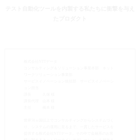
テスト自動化ツールを内製する私たちに衝撃を与え
たプロダクト
株式会社NTTデータ
コンサルティング＆ソリューション事業本部 ネット
ワークソリューション事業部
サービスイノベーション統括部 サービスイノベーシ
ョン担当
課長 久保 様
課長代理 山本 様
主任 橋本 様
世界50ヵ国以上でコンサルティングからシステムづく
り、システムの運用に至るまで、一貫したサービスを
提供する株式会社NTTデータ。その中で金融系のお客
様に対するネットワークインテグレーションを担当さ