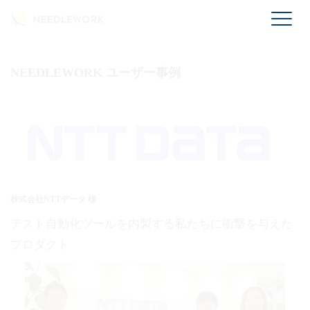
機能一覧
NWインテグレーターの現場が今、行うべき働き方改革手法
ヘルプ（FAQ）
Firewall・ネットワークの構築、負荷テストを日常的に行って
Ping / Traceroute テスト
おり、テストに課題を抱えている方を対象にしたウェビナー
動作仕様に関するご質問
です。
UTM/FW ポリシーテスト
NEEDLEWORK ユーザー事例
インストール/ライセンスのご質問
無料ウェビナーに申し込む
ネットワーク負荷テスト
購入・契約に関するご質問
NEEDLEWORK 製品紹介・デモンストレーション
各テスト共通
その他ご利用方法・設定方法のご質問
当社で開発・販売をしている、ネットワークテスト自動化製
製品仕様
品「NEEDLEWORK（ニードルワーク）」の製品紹介を行い
ます。デモンストレーションを中心にご紹介しますので、製
品の利用方法等をイメージしていただく事ができます。
株式会社NTTデータ 様
無料ウェビナーに申し込む
テスト自動化ツールを内製する私たちに衝撃を与えた
プロダクト