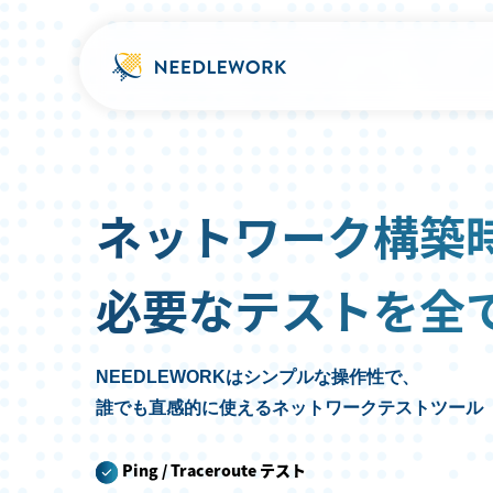
ネットワークテスト自動化により短時
機能一覧
ヘルプ（FAQ）
ます。
動作仕様に関するご質問
Ping/Tracerouteテスト
NWインテグレーターの現場が今
ネットワーク構築
Firewall・ネットワークの構
各テスト共通
その他ご利用方法・設定方法
り、テストに課題を抱えている方
無料ウェビナーに申し込む
必要なテストを全
NEEDLEWORKはシンプルな操作性で、
誰でも直感的に使えるネットワークテストツール
Ping / Traceroute テスト