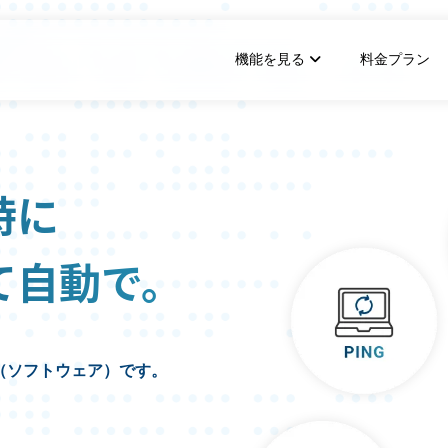
機能を見る
料金プラン
間で確実にテストを行う方法をお伝えし
NEEDLEWORK 製品紹介・デモンス
当社で開発・販売をしている、
UTM/FW ポリシーテスト
インストール/ライセンスのご質問
ネット
購入・
、行うべき働き方改革手法
「NEEDLEWORK（ニードル
時に
築、負荷テストを日常的に行ってお
モンストレーションを中心にご
のご質問
製品仕様
を対象にしたウェビナーです。
をイメージしていただく事がで
無料ウェビナーに申し込む
て自動で。
（ソフトウェア）です。