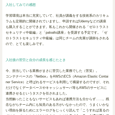
入社してみての感想
学習環境は本当に充実していて、社員が講義をする技術系のカリキュ
ラムも定期的に開催されていますし、申請すればUdemyなどの講座
も購入することができます。私もこれから開催される「ゼロトラスト
セキュリティ中級編」と「paloalto講座」を受講する予定です。「ゼ
ロトラストセキュリティ中級編」は同じチームの先輩が講師をされる
ので、とても楽しみです。
入社後の苦労と自分の成長を感じたとき
今、担当している業務がまさに苦労した業務でした（苦笑）。
コンテナベースの『Netbox』をAWSのECS（Amazon Elastic Contai
ner Service）と呼ばれるサービスを利用して構築するのですが、それ
だけでなくデータベースやキャッシュサーバ等もAWSのサービスに
連携させるというタスクを任されました。
当然触ったこともないサービスもあれば連携方法も分からず……。残
念ながらチーム内にも知見のある方がいなかったので、うまくいかな
い理由を探るためにエラーログをじっくり読んで「こうすれば直るの