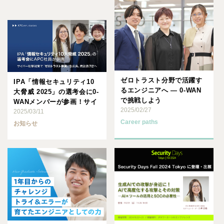
ゼロトラスト分野で活躍す
IPA「情報セキュリティ10
るエンジニアへ ― 0-WAN
大脅威 2025」の選考会に0-
で挑戦しよう
WANメンバーが参画！サイ
2025/02/27
バー攻撃対策で･･･
2025/03/11
Career paths
お知らせ