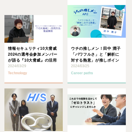
情報セキュリティ10大脅威
ウチの推しメン！田中 潤子
2024の選考会参加メンバー
「パワフルさ」と「解析に
が語る『10大脅威』の活用
対する熱意」が推しポイン
方法と 脅威事例
2024/03/29
ト
2024/03/25
Technology
Career paths