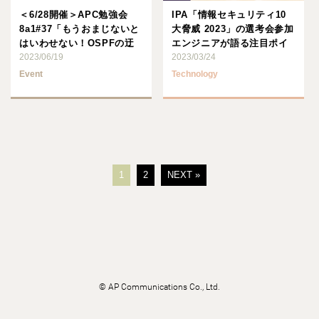
＜6/28開催＞APC勉強会
IPA「情報セキュリティ10
8a1#37「もうおまじないと
大脅威 2023」の選考会参加
はいわせない！OSPFの迂
エンジニアが語る注目ポイ
回定義」
2023/06/19
ント
2023/03/24
Event
Technology
1
2
NEXT »
©
AP Communications Co., Ltd.