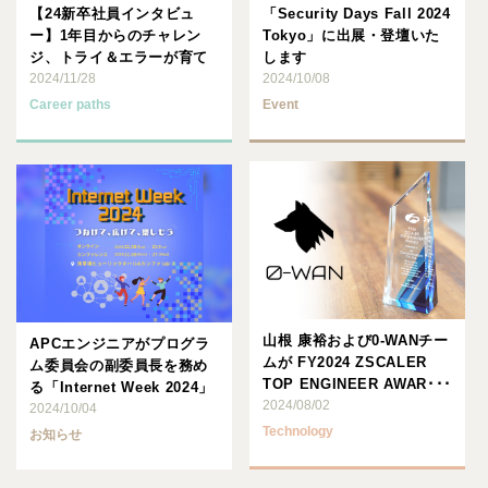
【24新卒社員インタビュ
「Security Days Fall 2024
ー】1年目からのチャレン
Tokyo」に出展・登壇いた
ジ、トライ＆エラーが育て
します
たエンジニアとしての力
2024/11/28
2024/10/08
Career paths
Event
山根 康裕および0-WANチー
APCエンジニアがプログラ
ムが FY2024 ZSCALER
ム委員会の副委員長を務め
TOP ENGINEER AWAR･･･
る「Internet Week 2024」
2024/08/02
が11/･･･
2024/10/04
Technology
お知らせ