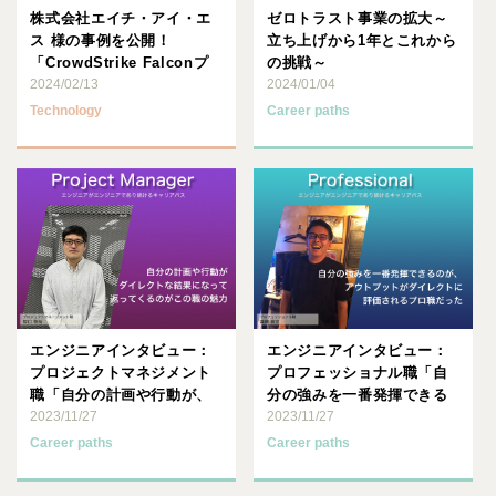
株式会社エイチ・アイ・エ
ゼロトラスト事業の拡大～
ス 様の事例を公開！
立ち上げから1年とこれから
「CrowdStrike Falconプ
の挑戦～
ラットフォーム ･･･
2024/02/13
2024/01/04
Technology
Career paths
エンジニアインタビュー：
エンジニアインタビュー：
プロジェクトマネジメント
プロフェッショナル職「自
職「自分の計画や行動が、
分の強みを一番発揮できる
ダイレクトな結果になって
2023/11/27
のが、アウトプットがダイ
2023/11/27
返っ･･･
レク･･･
Career paths
Career paths