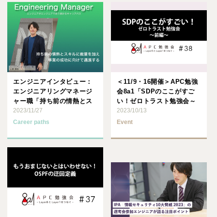
エンジニアインタビュー：
＜11/9・16開催＞APC勉強
エンジニアリングマネージ
会8a1「SDPのここがすご
ャー職「持ち前の情熱とス
い！ゼロトラスト勉強会～
キルに裁量を加え、事業の
2023/11/27
前・後編～」
2023/10/13
成功･･･
Career paths
Event