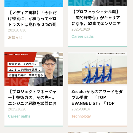
【プロフェッショナル職】
【メディア掲載】「今回だ
「知的好奇心」がキャリア
け特別に」が積もってゼロ
になる。52歳でエンジニア
トラストは崩れる 3つの死
復帰、セキュリティの最前
2025/10/20
角と循環型運用 （Tech･･･
2026/07/30
線･･･
Career paths
お知らせ
【プロジェクトマネージャ
Zscalerからのアワードをダ
ー】技術力の、その先へ。
ブル受賞──「TOP
エンジニア経験を武器にお
EVANGELIST」「TOP
客様と共に、事業を創る
2025/10/20
SALES E･･･
2025/08/14
Career paths
Technology