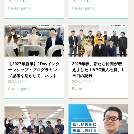
【新卒研修レポート②】
2025/07/17
レポート①】
2025/07/17
Career paths
Career paths
【2027年新卒】1Dayインタ
2025年春、新たな仲間が増
ーンシップ：プログラミン
えました！APC新入社員、1
グ思考を活かして、ネット
日目の記録
ワーク自動化を体験し･･･
2025/07/02
2025/04/08
Career paths
Event