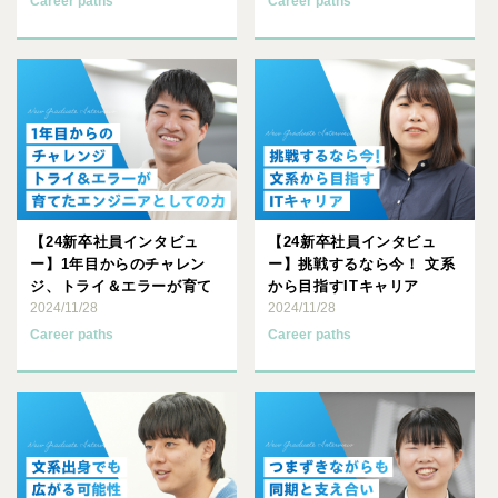
Career paths
Career paths
【24新卒社員インタビュ
【24新卒社員インタビュ
ー】1年目からのチャレン
ー】挑戦するなら今！ 文系
ジ、トライ＆エラーが育て
から目指すITキャリア
たエンジニアとしての力
2024/11/28
2024/11/28
Career paths
Career paths