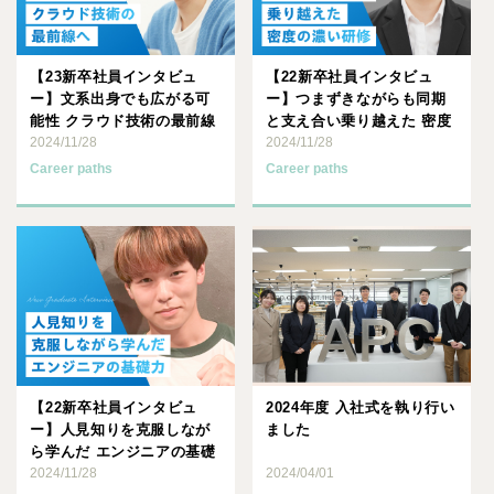
【23新卒社員インタビュ
【22新卒社員インタビュ
ー】文系出身でも広がる可
ー】つまずきながらも同期
能性 クラウド技術の最前線
と支え合い乗り越えた 密度
へ
2024/11/28
の濃い研修
2024/11/28
Career paths
Career paths
【22新卒社員インタビュ
2024年度 入社式を執り行い
ー】人見知りを克服しなが
ました
ら学んだ エンジニアの基礎
力
2024/11/28
2024/04/01