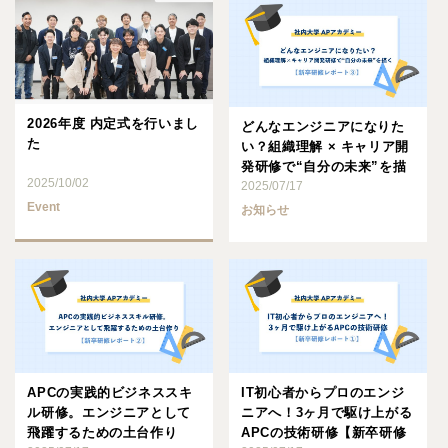
2026年度 内定式を行いまし
どんなエンジニアになりた
た
い？組織理解 × キャリア開
発研修で“自分の未来”を描
2025/10/02
く【新卒研修レポート③･･･
2025/07/17
Event
お知らせ
APCの実践的ビジネススキ
IT初心者からプロのエンジ
ル研修。エンジニアとして
ニアへ！3ヶ月で駆け上がる
飛躍するための土台作り
APCの技術研修【新卒研修