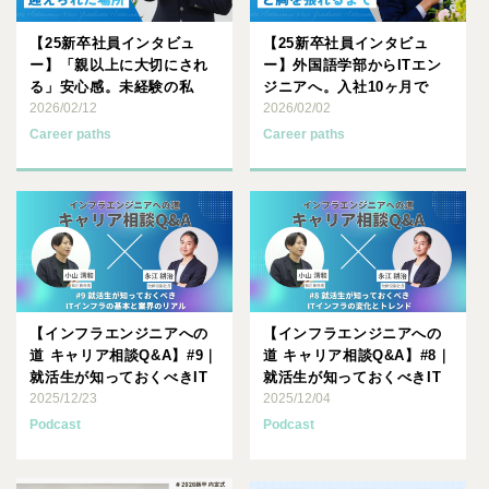
【25新卒社員インタビュ
【25新卒社員インタビュ
ー】「親以上に大切にされ
ー】外国語学部からITエン
る」安心感。未経験の私
ジニアへ。入社10ヶ月で
が、一人のプロとして迎え
2026/02/12
「技術は自分の資産」と胸
2026/02/02
られた･･･
を･･･
Career paths
Career paths
【インフラエンジニアへの
【インフラエンジニアへの
道 キャリア相談Q&A】#9｜
道 キャリア相談Q&A】#8｜
就活生が知っておくべきIT
就活生が知っておくべきIT
インフラの基本と業界･･･
2025/12/23
インフラの変化とトレ･･･
2025/12/04
Podcast
Podcast