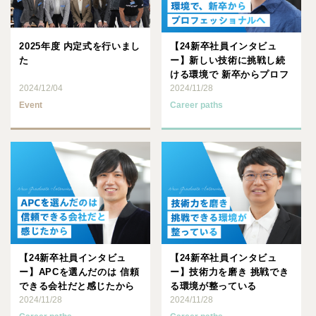
2025年度 内定式を行いまし
【24新卒社員インタビュ
た
ー】新しい技術に挑戦し続
ける環境で 新卒からプロフ
2024/12/04
ェッショナルへ
2024/11/28
Event
Career paths
【24新卒社員インタビュ
【24新卒社員インタビュ
ー】APCを選んだのは 信頼
ー】技術力を磨き 挑戦でき
できる会社だと感じたから
る環境が整っている
2024/11/28
2024/11/28