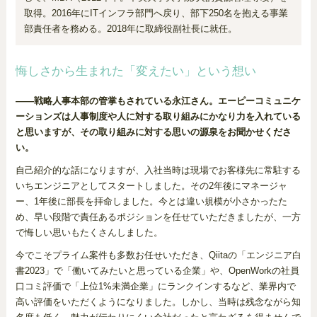
取得。2016年にITインフラ部門へ戻り、部下250名を抱える事業
部責任者を務める。2018年に取締役副社長に就任。
悔しさから生まれた「変えたい」という想い
——戦略人事本部の管掌もされている永江さん。エーピーコミュニケ
ーションズは人事制度や人に対する取り組みにかなり力を入れている
と思いますが、その取り組みに対する思いの源泉をお聞かせくださ
い。
自己紹介的な話になりますが、入社当時は現場でお客様先に常駐する
いちエンジニアとしてスタートしました。その2年後にマネージャ
ー、1年後に部長を拝命しました。今とは違い規模が小さかったた
め、早い段階で責任あるポジションを任せていただきましたが、一方
で悔しい思いもたくさんしました。
今でこそプライム案件も多数お任せいただき、Qiitaの「エンジニア白
書2023」で「働いてみたいと思っている企業」や、OpenWorkの社員
口コミ評価で「上位1%未満企業」にランクインするなど、業界内で
高い評価をいただくようになりました。しかし、当時は残念ながら知