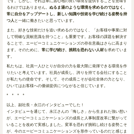
です。しかし、それは単に居心地の良い環境を提供することを意味す
るわけではありません。
ぬるま湯のような環境を求めるのではなく、
常に自分をアップデートし、新しい知識や技術を学び続ける姿勢を持
つ人
と一緒に働きたいと思っています。
また、好きな技術だけを追い求めるのではなく、「お客様や事業に対
して明確な貢献意識を持つこと」も重要です。お客様の課題を解決す
ることで、エーピーコミュニケーションズの存在意義はさらに高まり
ます。そのために、
常に学び続け、挑戦を恐れない人材
を求めていま
す。
私たちは、社員一人ひとりが自分の力を最大限に発揮できる環境を作
りたいと考えています。社員が成長し、誇りを持てる会社にすること
が私たちの使命です。そして、その成長こそが会社全体の力となり、
ひいてはお客様への価値提供につながると信じています。
* * * *
以上、副社長・永江のインタビューでした！
インタビューを通じて、永江さんの「悔しさ」から生まれた強い想い
が、エーピーコミュニケーションズの成長と人事制度改革に繋がって
いることを改めて実感しました。変革を恐れず挑戦し続ける姿勢こそ
が、今のエーピーコミュニケーションズを形作っているのだと感じま