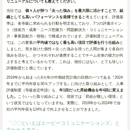
リニューアルについても教えてください。
当社では、
個々人が持つ「尖った強み」を最大限に活かすことで、組
織としても高いパフォーマンスを発揮できる
と考えています。評価基
準は、各等級に求められる行動を明文化しており、7つの評価ポイン
ト（技術力・成果・ニーズ把握力・問題解決力・コミュニケーション
力・事業貢献力・情熱）で構成されています。評価制度リニューアル
では、この要素の
平均値ではなく最も高い項目で評価を行う仕組み
と
しました。突き抜けた個性＝尖った強みを持った人間が集まり各自の
強みを活かし、かつそれぞれが連携することでチーム全体の能力が向
上すると考えているからです。これは、他社にはない、とても珍しい
評価制度だと感じています。
2019年から始まった6カ年の中期経営計画の目標の一つである『2024
年までに平均年収を30％アップする』に向けた取り組みとして、人事
評価制度（等級改定申請）も、
年1回だった昇給機会を年4回に変えま
した。
こういった取り組みにより、現状では「昇給が難しい環境」と
いう状況ではなくなっていますね。実際に、2019年から2024年で会
社の平均年収を124%まで向上させることができました。
「〇〇といえばエーピーコミュニケーションズ」と