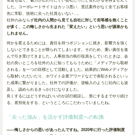
名度も低く、魅力が伝わりにくい会社だったと言わざるを得ませんで
した。コーポレートサイトはカッコ悪い、受託案件がなく全てお客様
先に常駐、技術に尖った社員もいない…。
社外のみならず
社内の人間から見ても自社に対して劣等感を抱くこと
が多く、この悔しさから生まれた「変えたい」という思いが源泉かも
しれません。
何かを変えるためには、責任を持つポジションに就き、影響力を強く
しないとできることが限られてしまいます。そのため、重い責任を進
んで引き受けてきました。人事担当の執行役員をしていたときは、会
社の良いところを社外の人に知ってもらうために「メディアから取材
される」を一つの目標として活動しました。結果的にWebメディアか
ら取材いただいたり、ホワイト企業アワードなどで表彰されるといっ
た成果に繋がりました。社外での評価が、逆輸入のように社内にも波
及し、認められるきっかけになりました。
良くするにはどうすればいいのか試行錯誤し、形にするまでやり続け
る、差別化をする、というところにこだわっていましたね。
「尖った強み」を活かす評価制度への転換
——悔しさからの思いがあったんですね。2020年に行った評価制度