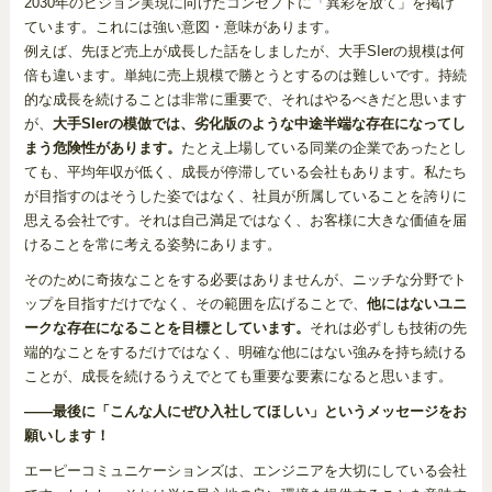
2030年のビジョン実現に向けたコンセプトに「異彩を放て」を掲げ
ています。これには強い意図・意味があります。
例えば、先ほど売上が成長した話をしましたが、大手SIerの規模は何
倍も違います。単純に売上規模で勝とうとするのは難しいです。持続
的な成長を続けることは非常に重要で、それはやるべきだと思います
が、
大手SIerの模倣では、劣化版のような中途半端な存在になってし
まう危険性があります。
たとえ上場している同業の企業であったとし
ても、平均年収が低く、成長が停滞している会社もあります。私たち
が目指すのはそうした姿ではなく、社員が所属していることを誇りに
思える会社です。それは自己満足ではなく、お客様に大きな価値を届
けることを常に考える姿勢にあります。
そのために奇抜なことをする必要はありませんが、ニッチな分野でト
ップを目指すだけでなく、その範囲を広げることで、
他にはないユニ
ークな存在になることを目標としています。
それは必ずしも技術の先
端的なことをするだけではなく、明確な他にはない強みを持ち続ける
ことが、成長を続けるうえでとても重要な要素になると思います。
——最後に「こんな人にぜひ入社してほしい」というメッセージをお
願いします！
エーピーコミュニケーションズは、エンジニアを大切にしている会社