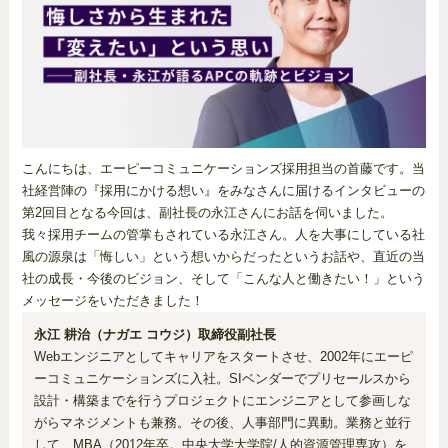
こんにちは、エーピーコミュニケーションズ採用担当の首藤です。当
社経営陣の『採用にかける想い』をみなさんに届けるインタビューの
第2回目となる今回は、副社長の永江さんにお話を伺いました。
我々採用チームの管掌もされている永江さん。人を大事にしている社
風の源泉は「悔しい」という想いからだったというお話や、直近の当
社の成長・今後のビジョン、そして「こんな人と働きたい！」という
メッセージをいただきました！
永江 耕治（ナガエ コウジ）取締役副社長
Webエンジニアとしてキャリアをスタートさせ、2002年にエーピ
ーコミュニケーションズに入社。SIベンダーでプリセールスから
設計・構築までを行うプロジェクトにエンジニアとして参画しな
がらマネジメントも兼務。その後、人事部門に異動。業務と並行
して、MBA（2012年卒。中央大学大学院/人的資源管理専攻）を