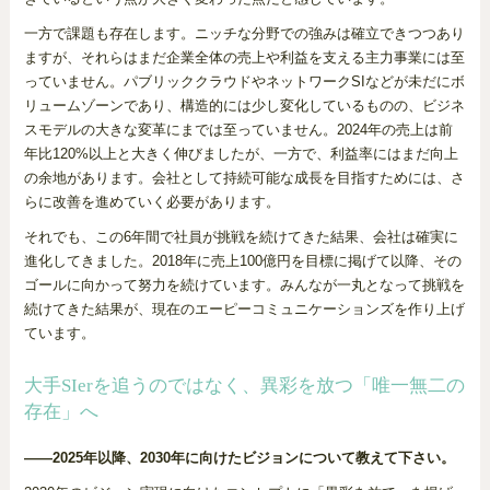
一方で課題も存在します。ニッチな分野での強みは確立できつつあり
ますが、それらはまだ企業全体の売上や利益を支える主力事業には至
っていません。パブリッククラウドやネットワークSIなどが未だにボ
リュームゾーンであり、構造的には少し変化しているものの、ビジネ
スモデルの大きな変革にまでは至っていません。2024年の売上は前
年比120%以上と大きく伸びましたが、一方で、利益率にはまだ向上
の余地があります。会社として持続可能な成長を目指すためには、さ
らに改善を進めていく必要があります。
それでも、この6年間で社員が挑戦を続けてきた結果、会社は確実に
進化してきました。2018年に売上100億円を目標に掲げて以降、その
ゴールに向かって努力を続けています。みんなが一丸となって挑戦を
続けてきた結果が、現在のエーピーコミュニケーションズを作り上げ
ています。
大手SIerを追うのではなく、異彩を放つ「唯一無二の
存在」へ
——2025年以降、2030年に向けたビジョンについて教えて下さい。