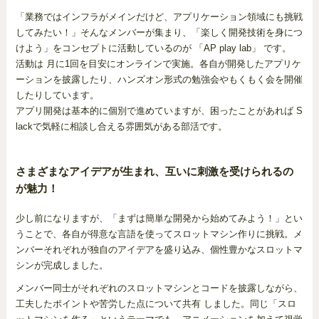
「業務ではインフラがメインだけど、アプリケーション領域にも挑戦
してみたい！」そんなメンバーが集まり、「楽しく開発技術を身につ
けよう」をコンセプトに活動しているのが 「AP play lab」 です。
活動は 月に1回を目安にオンラインで実施。各自が開発したアプリケ
ーションを披露したり、ハンズオン形式の勉強会やもくもく会を開催
したりしています。
アプリ開発は基本的に個別で進めていますが、困ったことがあれば S
lackで気軽に相談し合える雰囲気がある部活です。
さまざまなアイデアが生まれ、互いに刺激を受けられるの
が魅力！
少し前になりますが、「まずは簡単な開発から始めてみよう！」とい
うことで、各自が得意な言語を使ってスロットマシン作りに挑戦。メ
ンバーそれぞれが独自のアイデアを盛り込み、個性豊かなスロットマ
シンが完成しました。
メンバー同士がそれぞれのスロットマシンとコードを披露しながら、
工夫したポイントや苦労した点について共有 しました。同じ「スロ