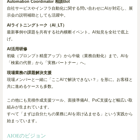
Automation Coordinator 相談Bot
自社サービスやインフラ自動化に関する問い合わせにAIが対応し、展
示会の説明補助としても活躍中。
AIライトニングトーク（AI_LT）
最新事例や課題を共有する社内横断イベント。AI知見を全社で底上
げ。
AI活用研修
初級（プロンプト精度アップ）から中級（業務自動化）まで。AIを
「検索の代替」から「実務パートナー」へ。
現場業務の課題解決支援
現場メンバーと一緒に「ここAIで解決できない？」を形に。お客様と
共に進めるケースも多数。
この他にも見積作成支援ツール、面接準備AI、PoC支援など幅広い取
組みが生まれています。
すべて「まずは自分たちの業務にAIを溶け込ませる」という実践から
始まっています。
AIOEのビジョン