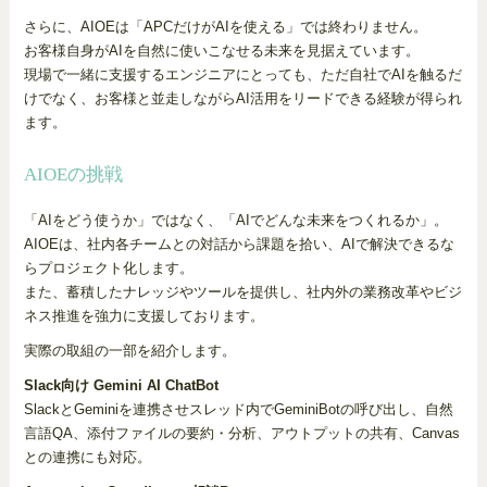
さらに、AIOEは「APCだけがAIを使える」では終わりません。
お客様自身がAIを自然に使いこなせる未来を見据えています。
現場で一緒に支援するエンジニアにとっても、ただ自社でAIを触るだ
けでなく、お客様と並走しながらAI活用をリードできる経験が得られ
ます。
AIOEの挑戦
「AIをどう使うか」ではなく、「AIでどんな未来をつくれるか」。
AIOEは、社内各チームとの対話から課題を拾い、AIで解決できるな
らプロジェクト化します。
また、蓄積したナレッジやツールを提供し、社内外の業務改革やビジ
ネス推進を強力に支援しております。
実際の取組の一部を紹介します。
Slack向け Gemini AI ChatBot
SlackとGeminiを連携させスレッド内でGeminiBotの呼び出し、自然
言語QA、添付ファイルの要約・分析、アウトプットの共有、Canvas
との連携にも対応。