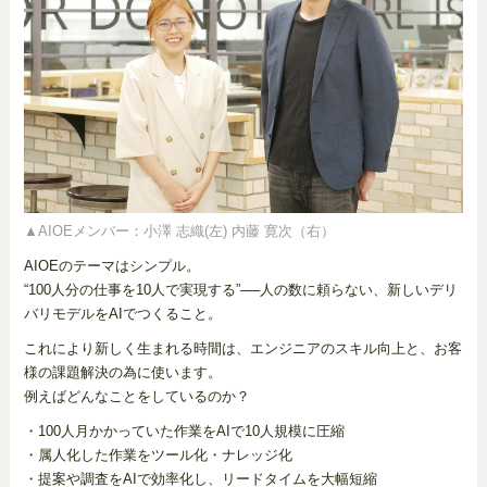
▲AIOEメンバー：小澤 志織(左) 内藤 寛次（右）
AIOEのテーマはシンプル。
“100人分の仕事を10人で実現する”──人の数に頼らない、新しいデリ
バリモデルをAIでつくること。
これにより新しく生まれる時間は、エンジニアのスキル向上と、お客
様の課題解決の為に使います。
例えばどんなことをしているのか？
・100人月かかっていた作業をAIで10人規模に圧縮
・属人化した作業をツール化・ナレッジ化
・提案や調査をAIで効率化し、リードタイムを大幅短縮