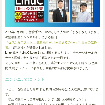
2025年9月19日、教育系YouTuberとして人気の「まさるさん（まさる
の勉強部屋チャンネル）」による新刊
『
ゼロからスタート！ 教育系YouTuberまさるのLinuC１冊目の教科
書
』（翔泳社）が発売されました。
Linux資格「LinuC Level1」に挑戦する人向けに、全ページオールカ
ラー＆図解でわかりやすく解説された一冊です。
そして今回、この出版にあたり、当社エンジニアである鈴木 歩と真
間 宏樹がレビューに参加し、書籍内に名前が掲載されました！
エンジニアのコメント
レビューを担当した鈴木 歩と真間 宏樹からはこんな声が届いていま
す。
「初めて商用本に名前が載り、とても嬉しい経験でした！」
「仕事でLinuxを触っている方にとっては難しくないかもしれません