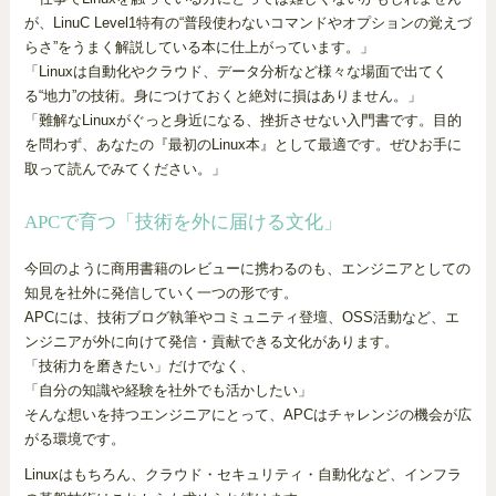
が、LinuC Level1特有の“普段使わないコマンドやオプションの覚えづ
らさ”をうまく解説している本に仕上がっています。」
「Linuxは自動化やクラウド、データ分析など様々な場面で出てく
る“地力”の技術。身につけておくと絶対に損はありません。」
「難解なLinuxがぐっと身近になる、挫折させない入門書です。目的
を問わず、あなたの『最初のLinux本』として最適です。ぜひお手に
取って読んでみてください。」
APCで育つ「技術を外に届ける文化」
今回のように商用書籍のレビューに携わるのも、エンジニアとしての
知見を社外に発信していく一つの形です。
APCには、技術ブログ執筆やコミュニティ登壇、OSS活動など、エ
ンジニアが外に向けて発信・貢献できる文化があります。
「技術力を磨きたい」だけでなく、
「自分の知識や経験を社外でも活かしたい」
そんな想いを持つエンジニアにとって、APCはチャレンジの機会が広
がる環境です。
Linuxはもちろん、クラウド・セキュリティ・自動化など、インフラ