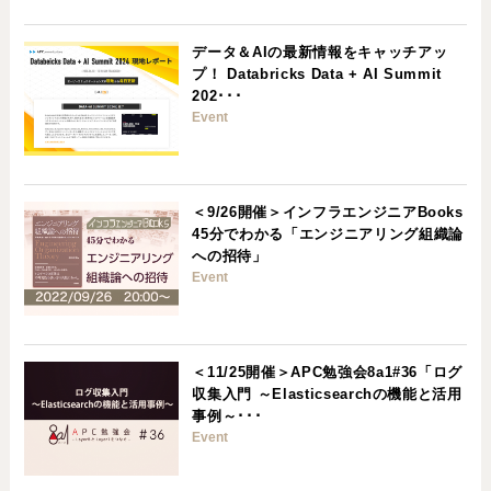
データ＆AIの最新情報をキャッチアッ
プ！ Databricks Data + AI Summit
202･･･
Event
＜9/26開催＞インフラエンジニアBooks
45分でわかる「エンジニアリング組織論
への招待」
Event
＜11/25開催＞APC勉強会8a1#36「ログ
収集入門 ～Elasticsearchの機能と活用
事例～･･･
Event