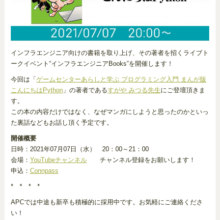
インフラエンジニア向けの書籍を取り上げ、その著者を招くライブト
ークイベント“インフラエンジニアBooks”を開催します！
今回は「
ゲームセンターあらしと学ぶ プログラミング入門 まんが版
こんにちはPython
」の著者である
すがや みつる先生
にご登壇頂きま
す。
この本の内容だけではなく、なぜマンガにしようと思ったのかといっ
た裏話などもお話し頂く予定です。
開催概要
日時：2021年07月07日（水） 20：00～21：00
会場：
YouTubeチャンネル
チャンネル登録をお願いします！
申込：
Connpass
* * * *
APCでは中途も新卒も積極的に採用中です。お気軽にご連絡くださ
い！