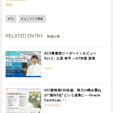
Qiita
CL
エンジニア募集
RELATED ENTRY
関連記事
ACS事業部リーダーインタビュー
Vol.2：土居 幸平 ―GTM室 室長
Vision
OCI資格者100名超、努力の積み重ね
が“国内5位”という成果に──Oracle
Certificati･･･
Technology