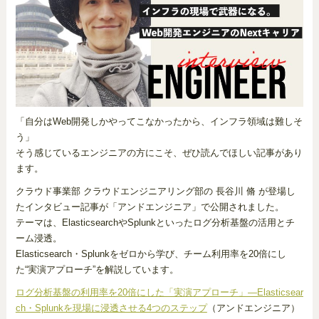
「自分はWeb開発しかやってこなかったから、インフラ領域は難しそ
う」
そう感じているエンジニアの方にこそ、ぜひ読んでほしい記事があり
ます。
クラウド事業部 クラウドエンジニアリング部の 長谷川 脩 が登場し
たインタビュー記事が「アンドエンジニア」で公開されました。
テーマは、ElasticsearchやSplunkといったログ分析基盤の活用とチ
ーム浸透。
Elasticsearch・Splunkをゼロから学び、チーム利用率を20倍にし
た“実演アプローチ”を解説しています。
ログ分析基盤の利用率を20倍にした「実演アプローチ」―Elasticsear
ch・Splunkを現場に浸透させる4つのステップ
（アンドエンジニア）