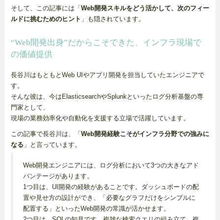
そして、この記事には「
Web開発スキルをどう活かして、次のフィー
ルドに挑むためのヒント
」も隠されています。
“Web開発出身”だからこそできた、インフラ現場で
の価値提供
長谷川はもともとWeb UIやアプリ開発を担当していたエンジニアで
す。
そんな彼は、今はElasticsearchやSplunkといったログ分析基盤の専
門家として、
現場の業務効率化や自動化を支援する立場で活躍しています。
この記事で長谷川は、「
Web開発経験こそがインフラ分野での強みに
なる
」と言っています。
Web開発エンジニアには、ログ分析において3つの大きなアド
バンテージがあります。
1つ目は、UI開発の経験があることです。ダッシュボードの配
置や見せ方の設計ができ、「必要なグラフだけをシンプルに
配置する」といったWeb開発の常識が活かせます。
2つ目は、SQLの知見です。複雑な検索クエリの組み立て、複