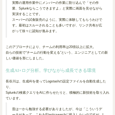
実際の運用作業中にメンバーの作業に割り込んで「その作
業、Splunkならこうできますよ」と実際に画面を見せながら
実演することです。
スーパーの試食販売のように、実際に体験してもらうわけで
す。最初はスルーされることも多いですが、リンク共有が広
がって徐々に認知が進みます。
このアプローチにより、チームの利用率は20倍以上に拡大。
自らの技術で“チームの行動を変える”という、エンジニアとしての新
しい価値を形にしました。
生成AI×ログ分析。学びながら成長できる環境
長谷川は、生成AIを使ってLogstashの設定ファイルを自動生成した
り、
Splunkの検索クエリをAIに作らせたりと、積極的に新技術を取り入れ
ています。
昔は一から勉強する必要がありましたが、今は「こういうデ
ータがあって、これをElasticsearchに投入したいのですが、L