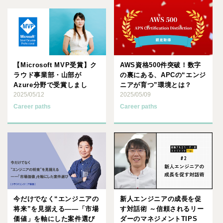
【Microsoft MVP受賞】ク
AWS資格500件突破！数字
ラウド事業部・山部が
の裏にある、APCの“エンジ
Azure分野で受賞しまし
ニアが育つ”環境とは？
た！
2025/05/12
2025/05/09
Career paths
Career paths
今だけでなく“エンジニアの
新人エンジニアの成長を促
将来”を見据える――「市場
す対話術 ～信頼されるリー
価値」を軸にした案件選び
ダーのマネジメントTIPS