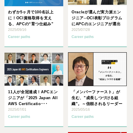
わずか5ヶ月で100名以上
Oracleが選んだ実力派エン
に！OCI資格取得を支え
ジニア─OCI表彰プログラム
る、APCの“育つ仕組み”
にAPCのエンジニアが選出
2025/09/16
されました
2025/07/28
Career paths
Career paths
11人が全冠達成！APCエン
「メンバーファースト」が
ジニアが「2025 Japan All
生む、”成長しつづける組
AWS Certificatio･･･
織”。～信頼されるリーダー
2025/07/01
のマネジメントTips #･･･
2025/05/16
Career paths
Career paths