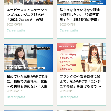
エーピーコミュニケーショ
私じゃなきゃいけない理由
ンズのエンジニア13名が
を証明したい。「0歳児育
「2026 Japan All AWS
児」と「1日2時間の研鑽」
Certif･･･
2026/06/29
を両立させる、プロとして
2026/04/28
の･･･
Career paths
Career paths
秘めていた意欲がAPCで形
ブランクの不安を自信に変
に。福島での生活も、技術
えて。私がAPCで「エンジ
への挑戦も諦めない「人生
ニア再起」を遂げるまで ～
を楽しむ働き方」
2026/04/07
APCを選んだ理由 #2
2026/03/31
Career paths
Career paths