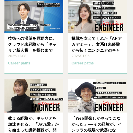
技術への渇望を原動力に。
挑戦を支えてくれた「APア
クラウド未経験から「キャ
カデミー」。文系IT未経験
リア新人賞」を掴むまで
から拓くエンジニアのキャ
2025/12/08
リアパス
2025/11/06
Career paths
Career paths
教える経験が、キャリアを
「Web開発しかやってこな
加速させる。 「Java愛」か
かった」──その経験が、イ
ら始まった講師挑戦が、開
ンフラの現場で武器にな