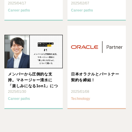
2025/04/17
#2
2025/02/07
Career paths
Career paths
メンバーから圧倒的な支
日本オラクルとパートナー
持。マネージャー清水に
契約を締結！
「楽しみになる1on1」につ
いて聞いた ～信頼されるリ
2025/01/30
2025/01/08
ー･･･
Career paths
Technology