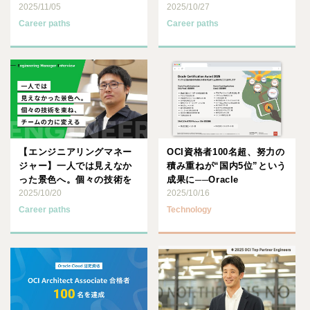
発の上流工程へ。
2025/11/05
る。Web開発エンジニア
2025/10/27
の･･･
Career paths
Career paths
【エンジニアリングマネー
OCI資格者100名超、努力の
ジャー】一人では見えなか
積み重ねが“国内5位”という
った景色へ。個々の技術を
成果に──Oracle
束ね、チームの力に変える
2025/10/20
Certifica･･･
2025/10/16
Career paths
Technology