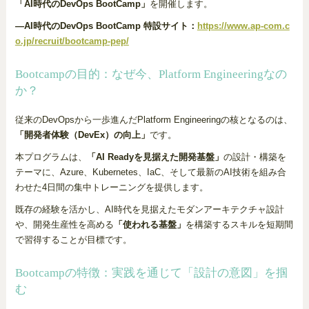
「AI時代のDevOps BootCamp」
を開催します。
―AI時代のDevOps BootCamp 特設サイト：
https://www.ap-com.c
o.jp/recruit/bootcamp-pep/
Bootcampの目的：なぜ今、Platform Engineeringなの
か？
従来のDevOpsから一歩進んだPlatform Engineeringの核となるのは、
「開発者体験（DevEx）の向上」
です。
本プログラムは、
「AI Readyを見据えた開発基盤」
の設計・構築を
テーマに、Azure、Kubernetes、IaC、そして最新のAI技術を組み合
わせた4日間の集中トレーニングを提供します。
既存の経験を活かし、AI時代を見据えたモダンアーキテクチャ設計
や、開発生産性を高める
「使われる基盤」
を構築するスキルを短期間
で習得することが目標です。
Bootcampの特徴：実践を通じて「設計の意図」を掴
む