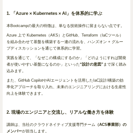
1. 「Azure × Kubernetes × AI」を体系的に学ぶ
本Bootcampの最大の特徴は、単なる技術操作に留まらない点です。
Azure 上で Kubernetes（AKS）とGitHub、Terraform（IaCツール）
を組み合わせて基盤を構築する一連の流れを、ハンズオン + グルー
プディスカッションを通じて体系的に学習。
実践を通じて、「なぜこの構成にするのか」「どのようにすれば開発
者が使いやすい基盤になるのか」といった
“設計の意図”
まで深く踏み
込みます。
また、GitHub CopilotやAIエージェントを活用したIaC設計/構築の効
率化アプローチを取り入れ、未来のエンジニアリングにおける生産性
向上を体験できます。
2. 現場のエンジニアと交流し、リアルな働き方を体験
講師は、当社のクラウドネイティブ支援専門チーム
（ACS事業部）の
メンバー
が担当します。