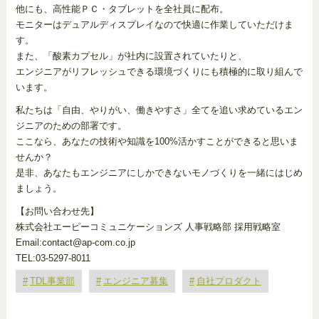
他にも、高性能ＰＣ・タブレットを全社員に配布。
モニターはデュアルディスプレイなので快適に作業していただけま
す。
また、「酸素カプセル」が社内に設置されていたりと、
エンジニアがリフレッシュできる環境づくりにも積極的に取り組んで
います。
私たちは「自由、やりがい、働きやすさ」全てを追い求めているエン
ジニアのための部署です。
ここなら、あなたの技術や知識を100%活かすことができると思いま
せんか？
是非、あなたもエンジニアにしかできないモノづくりを一緒にはじめ
ましょう。
【お問い合わせ先】
株式会社エーピーコミュニケーションズ 人事戦略部 採用戦略室
Email:contact@ap-com.co.jp
TEL:03-5297-8011
TDL事業部
エンジニア募集
自社プロダクト