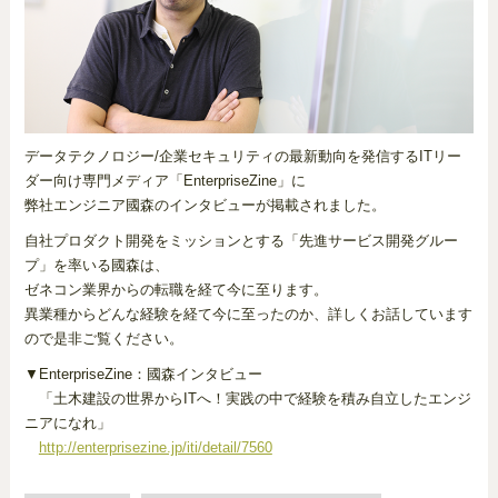
データテクノロジー/企業セキュリティの最新動向を発信するITリー
ダー向け専門メディア「EnterpriseZine」に
弊社エンジニア國森のインタビューが掲載されました。
自社プロダクト開発をミッションとする「先進サービス開発グルー
プ」を率いる國森は、
ゼネコン業界からの転職を経て今に至ります。
異業種からどんな経験を経て今に至ったのか、詳しくお話しています
ので是非ご覧ください。
▼EnterpriseZine：國森インタビュー
「土木建設の世界からITへ！実践の中で経験を積み自立したエンジ
ニアになれ」
http://enterprisezine.jp/iti/detail/7560