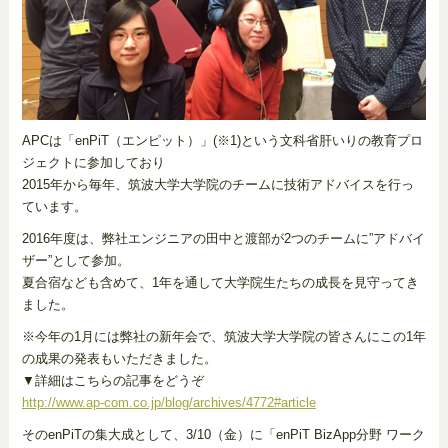
APCは「enPiT（エンピット）」(※1)という文科省肝いりの教育プロ
ジェクトに参加しており
2015年から毎年、筑波大学大学院のチームに技術アドバイスを行っ
ています。
2016年度は、弊社エンジニアの田中と渡部が2つのチームに”アドバイ
ザー”として参加。
夏合宿なども含めて、1年を通して大学院生たちの成長を見守ってき
ました。
※今年の1月には弊社の新年会で、筑波大学大学院の皆さんにこの1年
の成果の発表もいただきました。
▼詳細はこちらの記事をどうぞ
http://www.ap-com.co.jp/blog/archives/4772#article
そのenPiTの集大成として、3/10（金）に「enPiT BizApp分野 ワーク