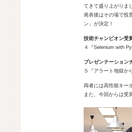
てきて盛り上がりま
発表後はその場で投
ン」が決定！
技術チャンピオン受
４『Selenium wi
プレゼンテーション
５『アラート地獄か
両者には高性能キー
また、今回からは受