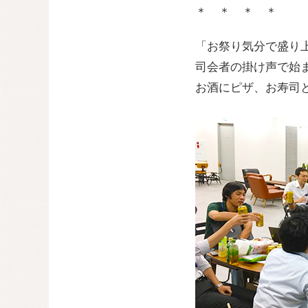
＊ ＊ ＊ ＊
「お祭り気分で盛り
司会者の掛け声で始ま
お酒にピザ、お寿司と