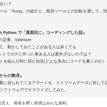
う古い？
ール「Tsung」の紹介と、既存ツールとの比較を通して、
with Python で「真面目に」コーディングした話』
定番、Selenium
た、動かしてみたことがある人は多くても
とセットでガチに作った事ある人は案外少ないのでは？
トを組んだ時に得た知見(どんな具合にコードを書くのか）
からの救済』
量に送られてくるアラートを、ストリームデータに対して
というソフトウェアでサマライズしてみた。
は言え、発表を聞く表情はみんな真剣。