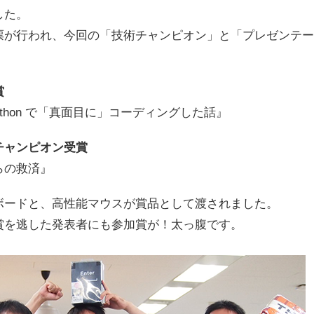
した。
票が行われ、今回の「技術チャンピオン」と「プレゼンテー
賞
th Python で「真面目に」コーディングした話』
チャンピオン受賞
らの救済』
ボードと、高性能マウスが賞品として渡されました。
賞を逃した発表者にも参加賞が！太っ腹です。