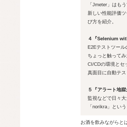
「Jmeter」はも
新しい性能評価ツ
び方を紹介。
４『Selenium 
E2Eテストツールの
ちょっと触ってみ
CI/CDの環境
真面目に自動テス
５『アラート地獄
監視などで日々大
「norikra」
お酒を飲みながらと