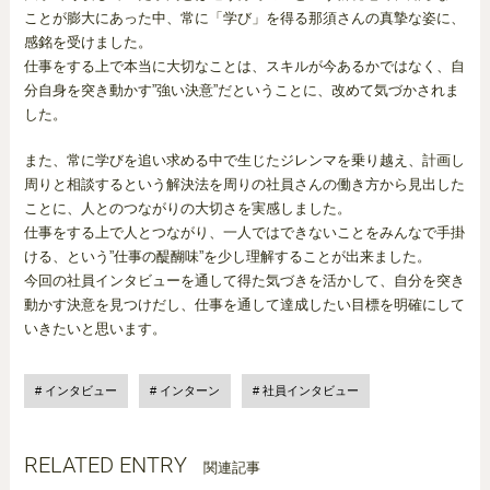
ことが膨大にあった中、常に「学び」を得る那須さんの真摯な姿に、
感銘を受けました。
仕事をする上で本当に大切なことは、スキルが今あるかではなく、自
分自身を突き動かす”強い決意”だということに、改めて気づかされま
した。
また、常に学びを追い求める中で生じたジレンマを乗り越え、計画し
周りと相談するという解決法を周りの社員さんの働き方から見出した
ことに、人とのつながりの大切さを実感しました。
仕事をする上で人とつながり、一人ではできないことをみんなで手掛
ける、という”仕事の醍醐味”を少し理解することが出来ました。
今回の社員インタビューを通して得た気づきを活かして、自分を突き
動かす決意を見つけだし、仕事を通して達成したい目標を明確にして
いきたいと思います。
インタビュー
インターン
社員インタビュー
RELATED ENTRY
関連記事