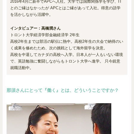
2016年4月に新卒でAPCへ入社。大学では国際関係学を学び、IT
とのご縁はなかったが APCとはご縁があって入社。得意の語学
を活かしながら活躍中。
インタビュアー：高橋潤さん
トロント大学経済学部金融経済学 2年生
高校2年生までは部活の駅伝に熱中。高校2年生の大会で納得のい
く成果を修めたため、次の挑戦として海外留学を決意。
高校を中退してカナダの高校へ入学。日本人が一人もいない環境
で、英語勉強に奮闘しながらもトロント大学へ進学。 只今鋭意
就職活動中。
那須さんにとって『働く』とは、どういうことですか？